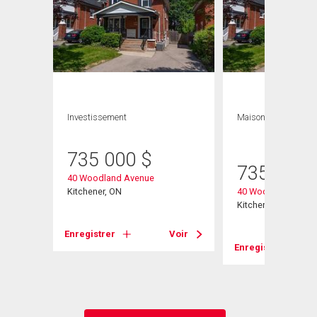
Investissement
Maison
4 CAC , 2
SDB
735 000
$
735 000
40 Woodland Avenue
Kitchener, ON
40 Woodland Aven
Kitchener, ON
Enregistrer
Voir
Voir
Enregistrer