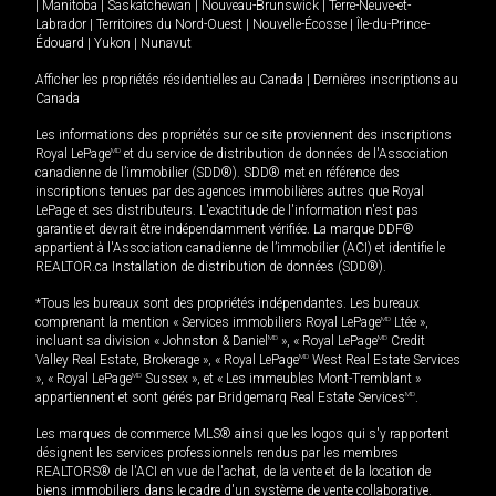
|
Manitoba
|
Saskatchewan
|
Nouveau-Brunswick
|
Terre-Neuve-et-
Labrador
|
Territoires du Nord-Ouest
|
Nouvelle-Écosse
|
Île-du-Prince-
Édouard
|
Yukon
|
Nunavut
Afficher les propriétés résidentielles au Canada
|
Dernières inscriptions au
Canada
Les informations des propriétés sur ce site proviennent des inscriptions
Royal LePage
MD
et du service de distribution de données de l'Association
canadienne de l’immobilier (SDD®). SDD® met en référence des
inscriptions tenues par des agences immobilières autres que Royal
LePage et ses distributeurs. L'exactitude de l'information n'est pas
garantie et devrait être indépendamment vérifiée. La marque DDF®
appartient à l'Association canadienne de l’immobilier (ACI) et identifie le
REALTOR.ca Installation de distribution de données (SDD®).
*Tous les bureaux sont des propriétés indépendantes. Les bureaux
comprenant la mention « Services immobiliers Royal LePage
MD
Ltée »,
incluant sa division « Johnston & Daniel
MD
», « Royal LePage
MD
Credit
Valley Real Estate, Brokerage », « Royal LePage
MD
West Real Estate Services
», « Royal LePage
MD
Sussex », et « Les immeubles Mont-Tremblant »
appartiennent et sont gérés par Bridgemarq Real Estate Services
MD
.
Les marques de commerce MLS® ainsi que les logos qui s'y rapportent
désignent les services professionnels rendus par les membres
REALTORS® de l'ACI en vue de l'achat, de la vente et de la location de
biens immobiliers dans le cadre d'un système de vente collaborative.