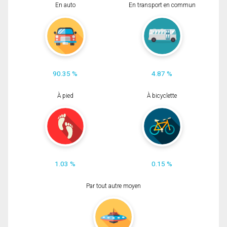
En auto
En transport en commun
90.35 %
4.87 %
À pied
À bicyclette
1.03 %
0.15 %
Par tout autre moyen