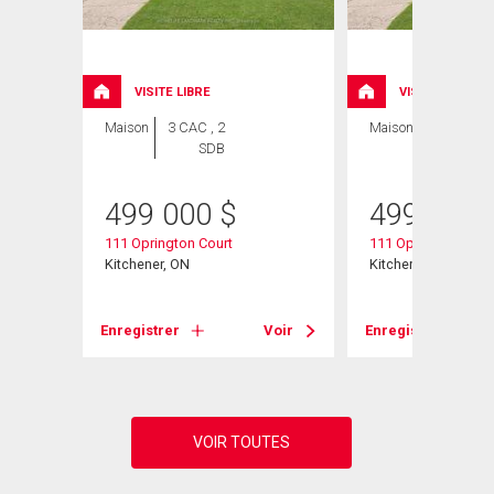
VISITE LIBRE
VISITE LIBRE
Maison
3 CAC , 2
Maison
3 CAC , 2
SDB
SDB
499 000
$
499 000
nit#
111 Oprington Court
111 Oprington Cour
Kitchener, ON
Kitchener, ON
Enregistrer
Voir
Enregistrer
Voir