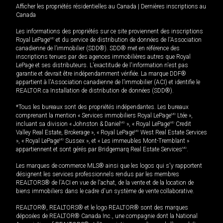
Afficher les propriétés résidentielles au Canada
|
Dernières inscriptions au
Canada
Les informations des propriétés sur ce site proviennent des inscriptions
Royal LePage
MD
et du service de distribution de données de l'Association
canadienne de l’immobilier (SDD®). SDD® met en référence des
inscriptions tenues par des agences immobilières autres que Royal
LePage et ses distributeurs. L'exactitude de l'information n'est pas
garantie et devrait être indépendamment vérifiée. La marque DDF®
appartient à l'Association canadienne de l’immobilier (ACI) et identifie le
REALTOR.ca Installation de distribution de données (SDD®).
*Tous les bureaux sont des propriétés indépendantes. Les bureaux
comprenant la mention « Services immobiliers Royal LePage
MD
Ltée »,
incluant sa division « Johnston & Daniel
MD
», « Royal LePage
MD
Credit
Valley Real Estate, Brokerage », « Royal LePage
MD
West Real Estate Services
», « Royal LePage
MD
Sussex », et « Les immeubles Mont-Tremblant »
appartiennent et sont gérés par Bridgemarq Real Estate Services
MD
.
Les marques de commerce MLS® ainsi que les logos qui s'y rapportent
désignent les services professionnels rendus par les membres
REALTORS® de l'ACI en vue de l'achat, de la vente et de la location de
biens immobiliers dans le cadre d'un système de vente collaborative.
REALTOR®, REALTORS® et le logo REALTOR® sont des marques
déposées de REALTOR® Canada Inc., une compagnie dont la National