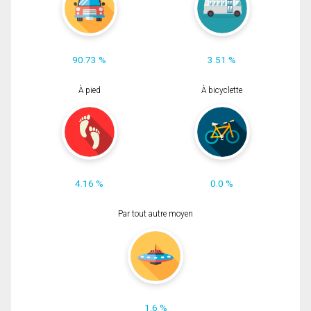
90.73 %
3.51 %
À pied
À bicyclette
4.16 %
0.0 %
Par tout autre moyen
1.6 %