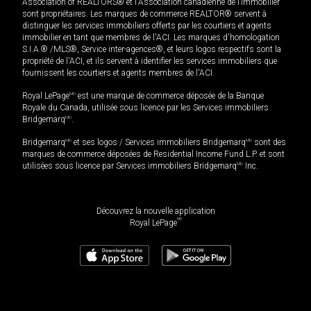
Association of REALTORS® et l'Association canadienne de l’immobilier
sont propriétaires. Les marques de commerce REALTOR® servent à
distinguer les services immobiliers offerts par les courtiers et agents
immobilier en tant que membres de l'ACI. Les marques d'homologation
S.I.A.® /MLS®, Service inter-agences®, et leurs logos respectifs sont la
propriété de l'ACI, et ils servent à identifier les services immobiliers que
fournissent les courtiers et agents membres de l'ACI.
Royal LePage
MD
est une marque de commerce déposée de la Banque
Royale du Canada, utilisée sous licence par les Services immobiliers
Bridgemarq
MD
.
Bridgemarq
MD
et ses logos / Services immobiliers Bridgemarq
MD
sont des
marques de commerce déposées de Residential Income Fund L.P. et sont
utilisées sous licence par Services immobiliers Bridgemarq
MD
Inc.
Découvrez la nouvelle application
MD
Royal LePage