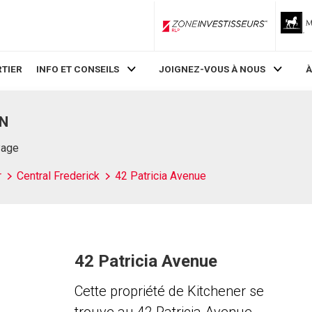
ZoneInvestisseurs RLP
TIER
INFO ET CONSEILS
JOIGNEZ-VOUS À NOUS
À
ON
Page
r
Central Frederick
42 Patricia Avenue
42 Patricia Avenue
Cette propriété de Kitchener se