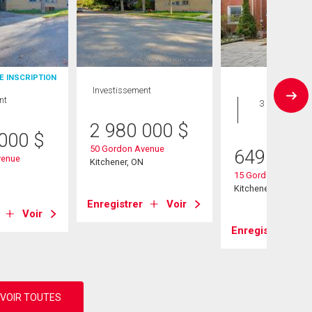
E INSCRIPTION
Investissement
Maison
nt
3 CAC , 2
SDB
2 980 000
$
 000
$
50 Gordon Avenue
649 900
venue
Kitchener, ON
15 Gordon Avenue
Kitchener, ON
Enregistrer
Voir
Voir
Enregistrer