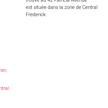
trouve au 42 Patricia Avenue
est située dans la zone de Central
Frederick.
ner,
ntral