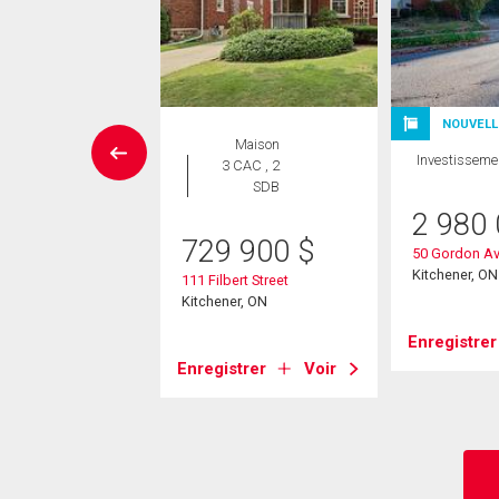
NOUVELL
Maison
Maison
Investisseme
 CAC , 3
3 CAC , 2
SDB
SDB
2 980
0 000
$
729 900
$
50 Gordon A
Kitchener, ON
eger Street
111 Filbert Street
er, ON
Kitchener, ON
Enregistrer
strer
Voir
Enregistrer
Voir