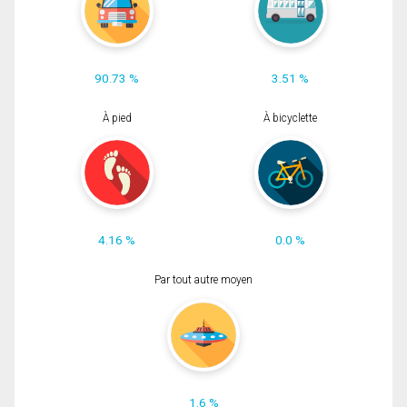
90.73 %
3.51 %
À pied
À bicyclette
4.16 %
0.0 %
Par tout autre moyen
1.6 %