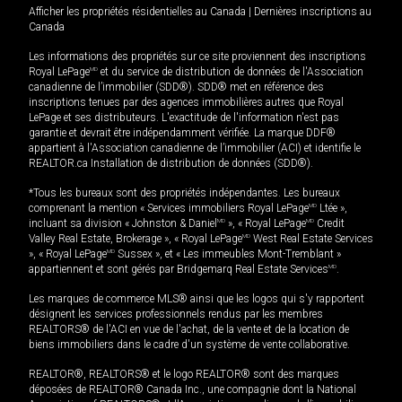
Afficher les propriétés résidentielles au Canada
|
Dernières inscriptions au
Canada
Les informations des propriétés sur ce site proviennent des inscriptions
Royal LePage
MD
et du service de distribution de données de l'Association
canadienne de l’immobilier (SDD®). SDD® met en référence des
inscriptions tenues par des agences immobilières autres que Royal
LePage et ses distributeurs. L'exactitude de l'information n'est pas
garantie et devrait être indépendamment vérifiée. La marque DDF®
appartient à l'Association canadienne de l’immobilier (ACI) et identifie le
REALTOR.ca Installation de distribution de données (SDD®).
*Tous les bureaux sont des propriétés indépendantes. Les bureaux
comprenant la mention « Services immobiliers Royal LePage
MD
Ltée »,
incluant sa division « Johnston & Daniel
MD
», « Royal LePage
MD
Credit
Valley Real Estate, Brokerage », « Royal LePage
MD
West Real Estate Services
», « Royal LePage
MD
Sussex », et « Les immeubles Mont-Tremblant »
appartiennent et sont gérés par Bridgemarq Real Estate Services
MD
.
Les marques de commerce MLS® ainsi que les logos qui s'y rapportent
désignent les services professionnels rendus par les membres
REALTORS® de l'ACI en vue de l'achat, de la vente et de la location de
biens immobiliers dans le cadre d'un système de vente collaborative.
REALTOR®, REALTORS® et le logo REALTOR® sont des marques
déposées de REALTOR® Canada Inc., une compagnie dont la National