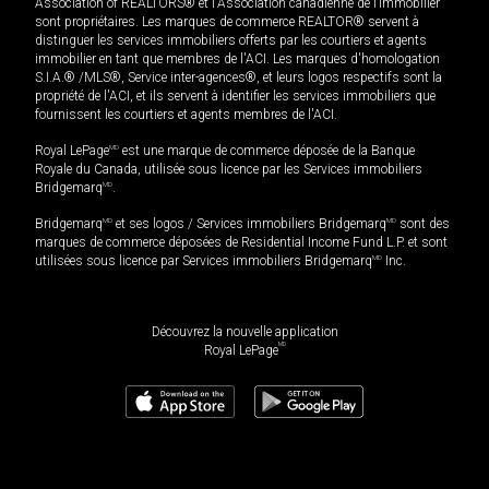
Association of REALTORS® et l'Association canadienne de l’immobilier
sont propriétaires. Les marques de commerce REALTOR® servent à
distinguer les services immobiliers offerts par les courtiers et agents
immobilier en tant que membres de l'ACI. Les marques d'homologation
S.I.A.® /MLS®, Service inter-agences®, et leurs logos respectifs sont la
propriété de l'ACI, et ils servent à identifier les services immobiliers que
fournissent les courtiers et agents membres de l'ACI.
Royal LePage
MD
est une marque de commerce déposée de la Banque
Royale du Canada, utilisée sous licence par les Services immobiliers
Bridgemarq
MD
.
Bridgemarq
MD
et ses logos / Services immobiliers Bridgemarq
MD
sont des
marques de commerce déposées de Residential Income Fund L.P. et sont
utilisées sous licence par Services immobiliers Bridgemarq
MD
Inc.
Découvrez la nouvelle application
MD
Royal LePage