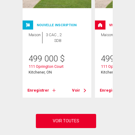
NOUVELLE INSCRIPTION
VISITE LIBRE
Maison
3 CAC , 2
Maison
3 CAC , 2
SDB
SDB
499 000
$
499 000
111 Oprington Court
111 Oprington Cour
Kitchener, ON
Kitchener, ON
Voir
Enregistrer
Voir
Enregistrer