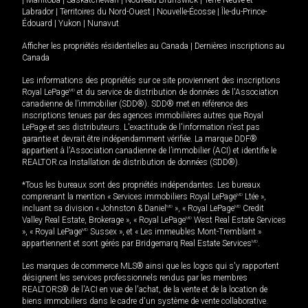
Labrador
|
Territoires du Nord-Ouest
|
Nouvelle-Écosse
|
Île-du-Prince-
Édouard
|
Yukon
|
Nunavut
Afficher les propriétés résidentielles au Canada
|
Dernières inscriptions au
Canada
Les informations des propriétés sur ce site proviennent des inscriptions
Royal LePage
MD
et du service de distribution de données de l'Association
canadienne de l’immobilier (SDD®). SDD® met en référence des
inscriptions tenues par des agences immobilières autres que Royal
LePage et ses distributeurs. L'exactitude de l'information n'est pas
garantie et devrait être indépendamment vérifiée. La marque DDF®
appartient à l'Association canadienne de l’immobilier (ACI) et identifie le
REALTOR.ca Installation de distribution de données (SDD®).
*Tous les bureaux sont des propriétés indépendantes. Les bureaux
comprenant la mention « Services immobiliers Royal LePage
MD
Ltée »,
incluant sa division « Johnston & Daniel
MD
», « Royal LePage
MD
Credit
Valley Real Estate, Brokerage », « Royal LePage
MD
West Real Estate Services
», « Royal LePage
MD
Sussex », et « Les immeubles Mont-Tremblant »
appartiennent et sont gérés par Bridgemarq Real Estate Services
MD
.
Les marques de commerce MLS® ainsi que les logos qui s'y rapportent
désignent les services professionnels rendus par les membres
REALTORS® de l'ACI en vue de l'achat, de la vente et de la location de
biens immobiliers dans le cadre d'un système de vente collaborative.