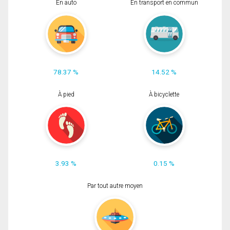
En auto
En transport en commun
78.37 %
14.52 %
À pied
À bicyclette
3.93 %
0.15 %
Par tout autre moyen