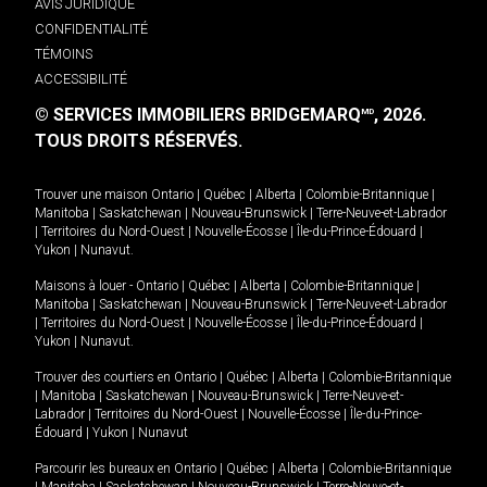
AVIS JURIDIQUE
CONFIDENTIALITÉ
TÉMOINS
ACCESSIBILITÉ
© SERVICES IMMOBILIERS BRIDGEMARQ
, 2026.
MD
TOUS DROITS RÉSERVÉS.
Trouver une maison
Ontario
|
Québec
|
Alberta
|
Colombie-Britannique
|
Manitoba
|
Saskatchewan
|
Nouveau-Brunswick
|
Terre-Neuve-et-Labrador
|
Territoires du Nord-Ouest
|
Nouvelle-Écosse
|
Île-du-Prince-Édouard
|
Yukon
|
Nunavut
.
Maisons à louer -
Ontario
|
Québec
|
Alberta
|
Colombie-Britannique
|
Manitoba
|
Saskatchewan
|
Nouveau-Brunswick
|
Terre-Neuve-et-Labrador
|
Territoires du Nord-Ouest
|
Nouvelle-Écosse
|
Île-du-Prince-Édouard
|
Yukon
|
Nunavut
.
Trouver des courtiers en
Ontario
|
Québec
|
Alberta
|
Colombie-Britannique
|
Manitoba
|
Saskatchewan
|
Nouveau-Brunswick
|
Terre-Neuve-et-
Labrador
|
Territoires du Nord-Ouest
|
Nouvelle-Écosse
|
Île-du-Prince-
Édouard
|
Yukon
|
Nunavut
Parcourir les bureaux en
Ontario
|
Québec
|
Alberta
|
Colombie-Britannique
|
Manitoba
|
Saskatchewan
|
Nouveau-Brunswick
|
Terre-Neuve-et-