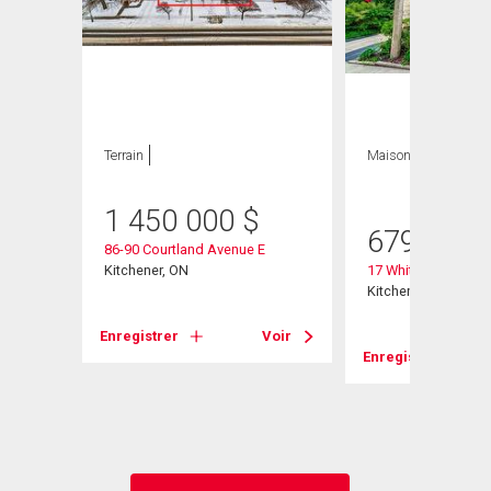
Terrain
Maison
3 CAC , 2
SDB
1 450 000
$
679 000
86-90 Courtland Avenue E
Kitchener, ON
17 Whitney Place
 507
Kitchener, ON
Enregistrer
Voir
Enregistrer
Voir