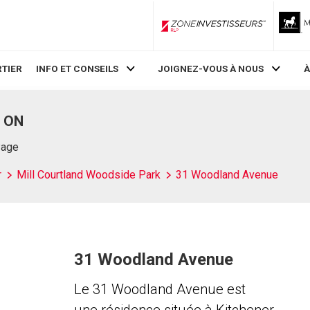
ZoneInvestisseurs RLP
TIER
INFO ET CONSEILS
JOIGNEZ-VOUS À NOUS
À
, ON
Page
r
Mill Courtland Woodside Park
31 Woodland Avenue
31 Woodland Avenue
Le 31 Woodland Avenue est