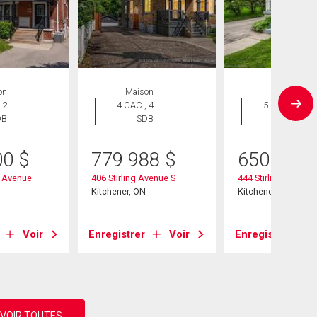
on
Maison
Maison
 2
4 CAC , 4
5 CAC , 2
DB
SDB
SDB
00
$
779 988
$
650 000
 Avenue
406 Stirling Avenue S
444 Stirling Avenue
Kitchener, ON
Kitchener, ON
Voir
Enregistrer
Voir
Enregistrer