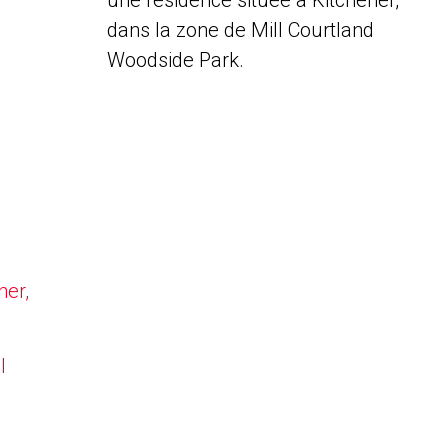
une résidence située à Kitchener,
dans la zone de Mill Courtland
Woodside Park.
ner,
l