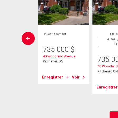
Maison
Investissement
Mais
 CAC , 2
4 CAC ,
SDB
S
735 000
$
40 Woodland Avenue
9 888
$
735 0
Kitchener, ON
rtland Avenue E
40 Woodland
er, ON
Kitchener, ON
Enregistrer
Voir
strer
Voir
Enregistrer