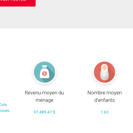
Revenu moyen du
Nombre moyen
ménage
d'enfants
Cols
rvices
97 489.47 $
1.62