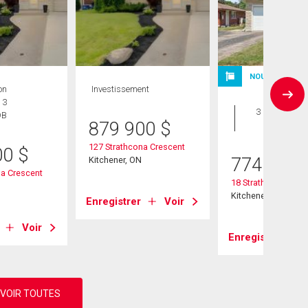
NOUVELLE INS
on
Investissement
Maison
 3
3 CAC , 2
DB
879 900
$
SDB
127 Strathcona Crescent
00
$
774 900
Kitchener, ON
na Crescent
18 Strathcona Cres
Kitchener, ON
Enregistrer
Voir
Voir
Enregistrer