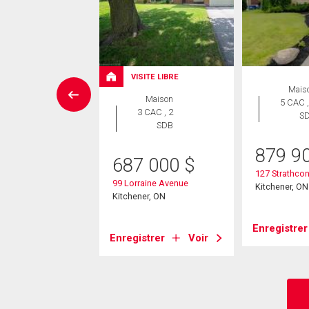
VISITE LIBRE
Maison
Mais
Maison
 CAC , 3
5 CAC ,
3 CAC , 2
SDB
S
SDB
0 000
$
879 9
687 000
$
sby Drive
127 Strathco
99 Lorraine Avenue
er, ON
Kitchener, ON
Kitchener, ON
strer
Voir
Enregistrer
Enregistrer
Voir