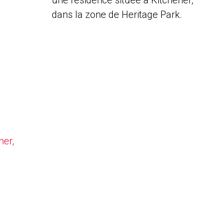
une résidence située à Kitchener,
dans la zone de Heritage Park.
ner,