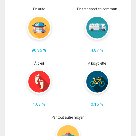
En auto
En transport en commun
90.35 %
4.87 %
À pied
À bicyclette
1.03 %
0.15 %
Par tout autre moyen