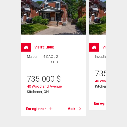
VISITE LIBRE
VISITE LIBRE
Maison
4 CAC , 2
Investissement
SDB
735 000
735 000
$
40 Woodland Aven
40 Woodland Avenue
Kitchener, ON
Kitchener, ON
Enregistrer
Voir
Enregistrer
Voir