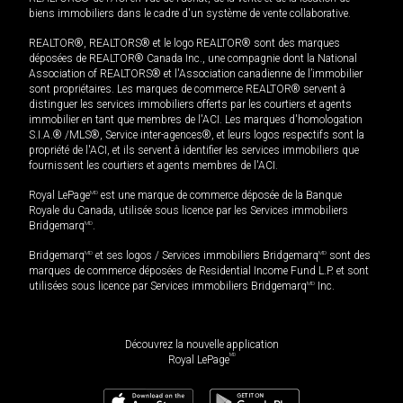
biens immobiliers dans le cadre d'un système de vente collaborative.
REALTOR®, REALTORS® et le logo REALTOR® sont des marques
déposées de REALTOR® Canada Inc., une compagnie dont la National
Association of REALTORS® et l'Association canadienne de l’immobilier
sont propriétaires. Les marques de commerce REALTOR® servent à
distinguer les services immobiliers offerts par les courtiers et agents
immobilier en tant que membres de l'ACI. Les marques d'homologation
S.I.A.® /MLS®, Service inter-agences®, et leurs logos respectifs sont la
propriété de l'ACI, et ils servent à identifier les services immobiliers que
fournissent les courtiers et agents membres de l'ACI.
Royal LePage
MD
est une marque de commerce déposée de la Banque
Royale du Canada, utilisée sous licence par les Services immobiliers
Bridgemarq
MD
.
Bridgemarq
MD
et ses logos / Services immobiliers Bridgemarq
MD
sont des
marques de commerce déposées de Residential Income Fund L.P. et sont
utilisées sous licence par Services immobiliers Bridgemarq
MD
Inc.
Découvrez la nouvelle application
MD
Royal LePage