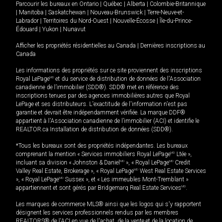
Parcourir les bureaux en
Ontario
|
Québec
|
Alberta
|
Colombie-Britannique
|
Manitoba
|
Saskatchewan
|
Nouveau-Brunswick
|
Terre-Neuve-et-
Labrador
|
Territoires du Nord-Ouest
|
Nouvelle-Écosse
|
Île-du-Prince-
Édouard
|
Yukon
|
Nunavut
Afficher les propriétés résidentielles au Canada
|
Dernières inscriptions au
Canada
Les informations des propriétés sur ce site proviennent des inscriptions
Royal LePage
MD
et du service de distribution de données de l'Association
canadienne de l’immobilier (SDD®). SDD® met en référence des
inscriptions tenues par des agences immobilières autres que Royal
LePage et ses distributeurs. L'exactitude de l'information n'est pas
garantie et devrait être indépendamment vérifiée. La marque DDF®
appartient à l'Association canadienne de l’immobilier (ACI) et identifie le
REALTOR.ca Installation de distribution de données (SDD®).
*Tous les bureaux sont des propriétés indépendantes. Les bureaux
comprenant la mention « Services immobiliers Royal LePage
MD
Ltée »,
incluant sa division « Johnston & Daniel
MD
», « Royal LePage
MD
Credit
Valley Real Estate, Brokerage », « Royal LePage
MD
West Real Estate Services
», « Royal LePage
MD
Sussex », et « Les immeubles Mont-Tremblant »
appartiennent et sont gérés par Bridgemarq Real Estate Services
MD
.
Les marques de commerce MLS® ainsi que les logos qui s'y rapportent
désignent les services professionnels rendus par les membres
REALTORS® de l'ACI en vue de l'achat, de la vente et de la location de