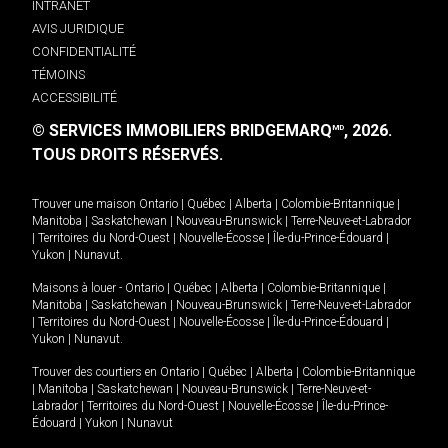
INTRANET
AVIS JURIDIQUE
CONFIDENTIALITÉ
TÉMOINS
ACCESSIBILITÉ
© SERVICES IMMOBILIERS BRIDGEMARQ
, 2026.
MD
TOUS DROITS RÉSERVÉS.
Trouver une maison
Ontario
|
Québec
|
Alberta
|
Colombie-Britannique
|
Manitoba
|
Saskatchewan
|
Nouveau-Brunswick
|
Terre-Neuve-et-Labrador
|
Territoires du Nord-Ouest
|
Nouvelle-Écosse
|
Île-du-Prince-Édouard
|
Yukon
|
Nunavut
.
Maisons à louer -
Ontario
|
Québec
|
Alberta
|
Colombie-Britannique
|
Manitoba
|
Saskatchewan
|
Nouveau-Brunswick
|
Terre-Neuve-et-Labrador
|
Territoires du Nord-Ouest
|
Nouvelle-Écosse
|
Île-du-Prince-Édouard
|
Yukon
|
Nunavut
.
Trouver des courtiers en
Ontario
|
Québec
|
Alberta
|
Colombie-Britannique
|
Manitoba
|
Saskatchewan
|
Nouveau-Brunswick
|
Terre-Neuve-et-
Labrador
|
Territoires du Nord-Ouest
|
Nouvelle-Écosse
|
Île-du-Prince-
Édouard
|
Yukon
|
Nunavut