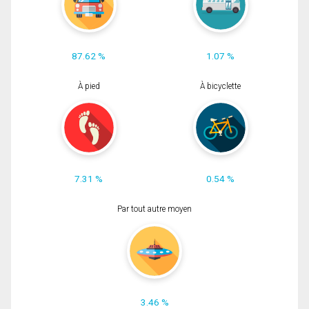
87.62 %
1.07 %
À pied
À bicyclette
7.31 %
0.54 %
Par tout autre moyen
3.46 %