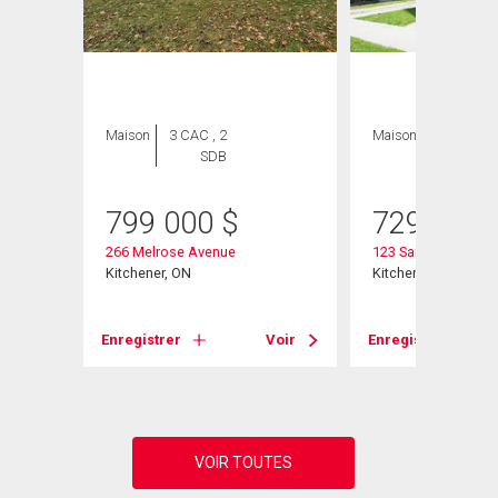
Maison
3 CAC , 2
Maison
3 CAC , 3
SDB
SDB
799 000
$
729 900
266 Melrose Avenue
123 Samuel Street
Kitchener, ON
Kitchener, ON
Voir
Enregistrer
Voir
Enregistrer