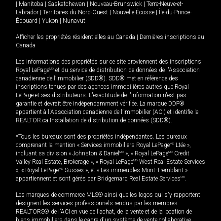
|
Manitoba
|
Saskatchewan
|
Nouveau-Brunswick
|
Terre-Neuve-et-
Labrador
|
Territoires du Nord-Ouest
|
Nouvelle-Écosse
|
Île-du-Prince-
Édouard
|
Yukon
|
Nunavut
Afficher les propriétés résidentielles au Canada
|
Dernières inscriptions au
Canada
Les informations des propriétés sur ce site proviennent des inscriptions
Royal LePage
MD
et du service de distribution de données de l'Association
canadienne de l’immobilier (SDD®). SDD® met en référence des
inscriptions tenues par des agences immobilières autres que Royal
LePage et ses distributeurs. L'exactitude de l'information n'est pas
garantie et devrait être indépendamment vérifiée. La marque DDF®
appartient à l'Association canadienne de l’immobilier (ACI) et identifie le
REALTOR.ca Installation de distribution de données (SDD®).
*Tous les bureaux sont des propriétés indépendantes. Les bureaux
comprenant la mention « Services immobiliers Royal LePage
MD
Ltée »,
incluant sa division « Johnston & Daniel
MD
», « Royal LePage
MD
Credit
Valley Real Estate, Brokerage », « Royal LePage
MD
West Real Estate Services
», « Royal LePage
MD
Sussex », et « Les immeubles Mont-Tremblant »
appartiennent et sont gérés par Bridgemarq Real Estate Services
MD
.
Les marques de commerce MLS® ainsi que les logos qui s'y rapportent
désignent les services professionnels rendus par les membres
REALTORS® de l'ACI en vue de l'achat, de la vente et de la location de
biens immobiliers dans le cadre d'un système de vente collaborative.