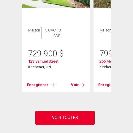
Maison
3 CAC , 3
Maison
3 CAC , 2
SDB
SDB
729 900
$
799 000
123 Samuel Street
266 Melrose Avenu
Kitchener, ON
Kitchener, ON
Voir
Enregistrer
Voir
Enregistrer