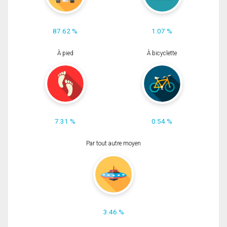
87.62 %
1.07 %
À pied
À bicyclette
7.31 %
0.54 %
Par tout autre moyen
3.46 %