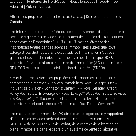
Labrador
|
Territoires du Nord-Ouest
|
Nouvelle-Écosse
|
Île-du-Prince-
Édouard
|
Yukon
|
Nunavut
Afficher les propriétés résidentielles au Canada
|
Dernières inscriptions au
Canada
Les informations des propriétés sur ce site proviennent des inscriptions
Royal LePage
MD
et du service de distribution de données de l'Association
canadienne de l’immobilier (SDD®). SDD® met en référence des
inscriptions tenues par des agences immobilières autres que Royal
LePage et ses distributeurs. L'exactitude de l'information n'est pas
garantie et devrait être indépendamment vérifiée. La marque DDF®
appartient à l'Association canadienne de l’immobilier (ACI) et identifie le
REALTOR.ca Installation de distribution de données (SDD®).
*Tous les bureaux sont des propriétés indépendantes. Les bureaux
comprenant la mention « Services immobiliers Royal LePage
MD
Ltée »,
incluant sa division « Johnston & Daniel
MD
», « Royal LePage
MD
Credit
Valley Real Estate, Brokerage », « Royal LePage
MD
West Real Estate Services
», « Royal LePage
MD
Sussex », et « Les immeubles Mont-Tremblant »
appartiennent et sont gérés par Bridgemarq Real Estate Services
MD
.
Les marques de commerce MLS® ainsi que les logos qui s'y rapportent
désignent les services professionnels rendus par les membres
REALTORS® de l'ACI en vue de l'achat, de la vente et de la location de
biens immobiliers dans le cadre d'un système de vente collaborative.