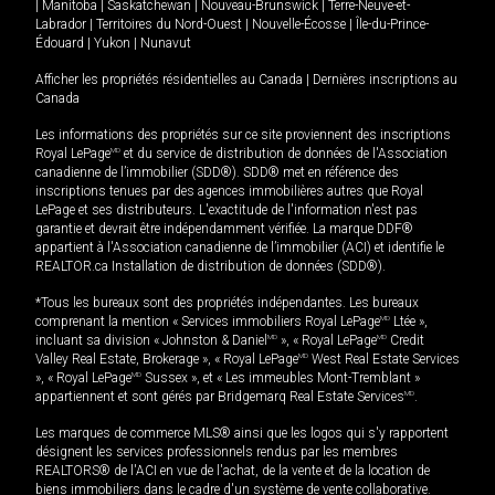
|
Manitoba
|
Saskatchewan
|
Nouveau-Brunswick
|
Terre-Neuve-et-
Labrador
|
Territoires du Nord-Ouest
|
Nouvelle-Écosse
|
Île-du-Prince-
Édouard
|
Yukon
|
Nunavut
Afficher les propriétés résidentielles au Canada
|
Dernières inscriptions au
Canada
Les informations des propriétés sur ce site proviennent des inscriptions
Royal LePage
MD
et du service de distribution de données de l'Association
canadienne de l’immobilier (SDD®). SDD® met en référence des
inscriptions tenues par des agences immobilières autres que Royal
LePage et ses distributeurs. L'exactitude de l'information n'est pas
garantie et devrait être indépendamment vérifiée. La marque DDF®
appartient à l'Association canadienne de l’immobilier (ACI) et identifie le
REALTOR.ca Installation de distribution de données (SDD®).
*Tous les bureaux sont des propriétés indépendantes. Les bureaux
comprenant la mention « Services immobiliers Royal LePage
MD
Ltée »,
incluant sa division « Johnston & Daniel
MD
», « Royal LePage
MD
Credit
Valley Real Estate, Brokerage », « Royal LePage
MD
West Real Estate Services
», « Royal LePage
MD
Sussex », et « Les immeubles Mont-Tremblant »
appartiennent et sont gérés par Bridgemarq Real Estate Services
MD
.
Les marques de commerce MLS® ainsi que les logos qui s'y rapportent
désignent les services professionnels rendus par les membres
REALTORS® de l'ACI en vue de l'achat, de la vente et de la location de
biens immobiliers dans le cadre d'un système de vente collaborative.