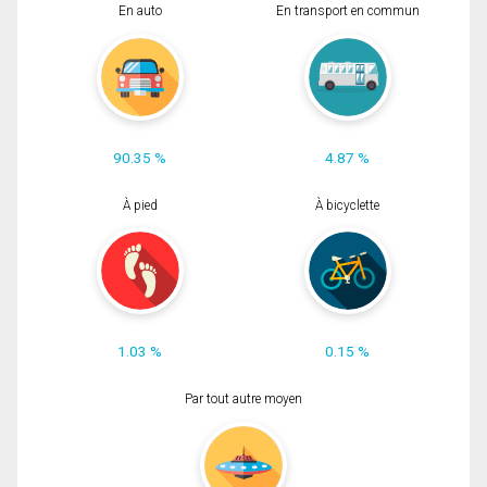
En auto
En transport en commun
90.35 %
4.87 %
À pied
À bicyclette
1.03 %
0.15 %
Par tout autre moyen