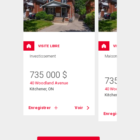
ION
VISITE LIBRE
VISITE LIBRE
Investissement
Maison
4 CAC , 2
SDB
735 000
$
735 000
40 Woodland Avenue
Kitchener, ON
40 Woodland Aven
Kitchener, ON
Enregistrer
Voir
Voir
Enregistrer