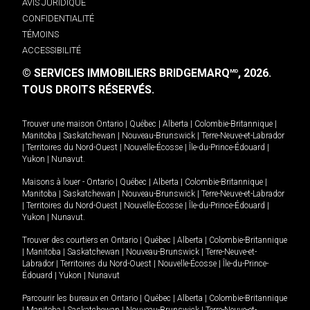
AVIS JURIDIQUE
CONFIDENTIALITÉ
TÉMOINS
ACCESSIBILITÉ
© SERVICES IMMOBILIERS BRIDGEMARQ
, 2026.
MD
TOUS DROITS RÉSERVÉS.
Trouver une maison
Ontario
|
Québec
|
Alberta
|
Colombie-Britannique
|
Manitoba
|
Saskatchewan
|
Nouveau-Brunswick
|
Terre-Neuve-et-Labrador
|
Territoires du Nord-Ouest
|
Nouvelle-Écosse
|
Île-du-Prince-Édouard
|
Yukon
|
Nunavut
.
Maisons à louer -
Ontario
|
Québec
|
Alberta
|
Colombie-Britannique
|
Manitoba
|
Saskatchewan
|
Nouveau-Brunswick
|
Terre-Neuve-et-Labrador
|
Territoires du Nord-Ouest
|
Nouvelle-Écosse
|
Île-du-Prince-Édouard
|
Yukon
|
Nunavut
.
Trouver des courtiers en
Ontario
|
Québec
|
Alberta
|
Colombie-Britannique
|
Manitoba
|
Saskatchewan
|
Nouveau-Brunswick
|
Terre-Neuve-et-
Labrador
|
Territoires du Nord-Ouest
|
Nouvelle-Écosse
|
Île-du-Prince-
Édouard
|
Yukon
|
Nunavut
Parcourir les bureaux en
Ontario
|
Québec
|
Alberta
|
Colombie-Britannique
|
Manitoba
|
Saskatchewan
|
Nouveau-Brunswick
|
Terre-Neuve-et-