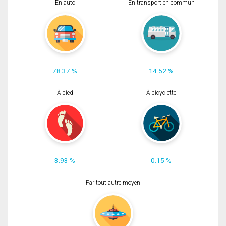
En auto
En transport en commun
78.37 %
14.52 %
À pied
À bicyclette
3.93 %
0.15 %
Par tout autre moyen