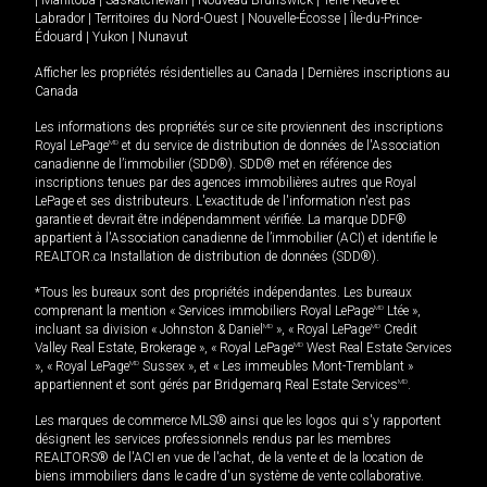
Labrador
|
Territoires du Nord-Ouest
|
Nouvelle-Écosse
|
Île-du-Prince-
Édouard
|
Yukon
|
Nunavut
Afficher les propriétés résidentielles au Canada
|
Dernières inscriptions au
Canada
Les informations des propriétés sur ce site proviennent des inscriptions
Royal LePage
MD
et du service de distribution de données de l'Association
canadienne de l’immobilier (SDD®). SDD® met en référence des
inscriptions tenues par des agences immobilières autres que Royal
LePage et ses distributeurs. L'exactitude de l'information n'est pas
garantie et devrait être indépendamment vérifiée. La marque DDF®
appartient à l'Association canadienne de l’immobilier (ACI) et identifie le
REALTOR.ca Installation de distribution de données (SDD®).
*Tous les bureaux sont des propriétés indépendantes. Les bureaux
comprenant la mention « Services immobiliers Royal LePage
MD
Ltée »,
incluant sa division « Johnston & Daniel
MD
», « Royal LePage
MD
Credit
Valley Real Estate, Brokerage », « Royal LePage
MD
West Real Estate Services
», « Royal LePage
MD
Sussex », et « Les immeubles Mont-Tremblant »
appartiennent et sont gérés par Bridgemarq Real Estate Services
MD
.
Les marques de commerce MLS® ainsi que les logos qui s'y rapportent
désignent les services professionnels rendus par les membres
REALTORS® de l'ACI en vue de l'achat, de la vente et de la location de
biens immobiliers dans le cadre d'un système de vente collaborative.