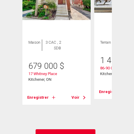
Maison
3 CAC , 2
Terrain
SDB
1 450 00
679 000
$
86-90 Courtland Av
17 Whitney Place
Kitchener, ON
Kitchener, ON
Enregistrer
Enregistrer
Voir
Voir