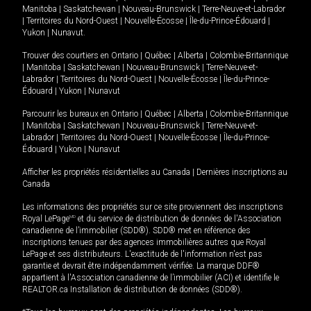
Manitoba
|
Saskatchewan
|
Nouveau-Brunswick
|
Terre-Neuve-et-Labrador
|
Territoires du Nord-Ouest
|
Nouvelle-Écosse
|
Île-du-Prince-Édouard
|
Yukon
|
Nunavut
.
Trouver des courtiers en
Ontario
|
Québec
|
Alberta
|
Colombie-Britannique
|
Manitoba
|
Saskatchewan
|
Nouveau-Brunswick
|
Terre-Neuve-et-
Labrador
|
Territoires du Nord-Ouest
|
Nouvelle-Écosse
|
Île-du-Prince-
Édouard
|
Yukon
|
Nunavut
Parcourir les bureaux en
Ontario
|
Québec
|
Alberta
|
Colombie-Britannique
|
Manitoba
|
Saskatchewan
|
Nouveau-Brunswick
|
Terre-Neuve-et-
Labrador
|
Territoires du Nord-Ouest
|
Nouvelle-Écosse
|
Île-du-Prince-
Édouard
|
Yukon
|
Nunavut
Afficher les propriétés résidentielles au Canada
|
Dernières inscriptions au
Canada
Les informations des propriétés sur ce site proviennent des inscriptions
Royal LePage
MD
et du service de distribution de données de l'Association
canadienne de l’immobilier (SDD®). SDD® met en référence des
inscriptions tenues par des agences immobilières autres que Royal
LePage et ses distributeurs. L'exactitude de l'information n'est pas
garantie et devrait être indépendamment vérifiée. La marque DDF®
appartient à l'Association canadienne de l’immobilier (ACI) et identifie le
REALTOR.ca Installation de distribution de données (SDD®).