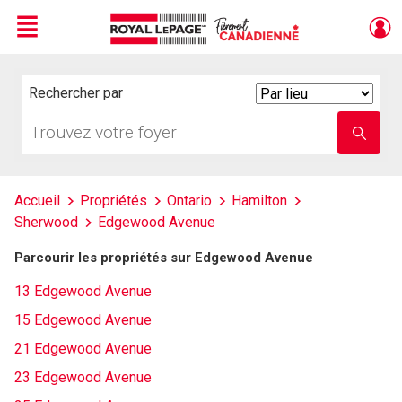
Menu
Live
En Direct
Rechercher par
Search
By
Trouvez
Entrez
votre
le
foyer
nom
de
l'école
Accueil
Propriétés
Ontario
Hamilton
Sherwood
Edgewood Avenue
Parcourir les propriétés sur Edgewood Avenue
13 Edgewood Avenue
15 Edgewood Avenue
21 Edgewood Avenue
23 Edgewood Avenue