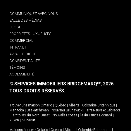
COMMUNIQUEZ AVEC NOUS
SALLE DES MÉDIAS
BLOGUE
PROPRIÉTÉS LUXUEUSES
COMMERCIAL
INTRANET
AVIS JURIDIQUE
CONFIDENTIALITÉ
TÉMOINS
ACCESSIBILITÉ
© SERVICES IMMOBILIERS BRIDGEMARQ
, 2026.
MD
TOUS DROITS RÉSERVÉS.
Trouver une maison
Ontario
|
Québec
|
Alberta
|
Colombie-Britannique
|
Manitoba
|
Saskatchewan
|
Nouveau-Brunswick
|
Terre-Neuve-et-Labrador
|
Territoires du Nord-Ouest
|
Nouvelle-Écosse
|
Île-du-Prince-Édouard
|
Yukon
|
Nunavut
.
Maisons à louer -
Ontario
|
Québec
|
Alberta
|
Colombie-Britannique
|