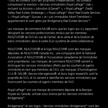
*Tous les bureaux sont des propriétés indépendantes. Les bureaux
comprenant la mention « Services immobiliers Royal LePage
MD
Ltée »,
incluant sa division « Johnston & Daniel
MD
», « Royal LePage
MD
Credit
Valley Real Estate, Brokerage », « Royal LePage
MD
West Real Estate Services
», « Royal LePage
MD
Sussex », et « Les immeubles Mont-Tremblant »
appartiennent et sont gérés par Bridgemarq Real Estate Services
MD
.
Les marques de commerce MLS® ainsi que les logos qui s'y rapportent
désignent les services professionnels rendus par les membres
REALTORS® de l'ACI en vue de l'achat, de la vente et de la location de
biens immobiliers dans le cadre d'un système de vente collaborative.
REALTOR®, REALTORS® et le logo REALTOR® sont des marques
déposées de REALTOR® Canada Inc., une compagnie dont la National
Association of REALTORS® et l'Association canadienne de l’immobilier
sont propriétaires. Les marques de commerce REALTOR® servent à
distinguer les services immobiliers offerts par les courtiers et agents
immobilier en tant que membres de l'ACI. Les marques d'homologation
S.I.A.® /MLS®, Service inter-agences®, et leurs logos respectifs sont la
propriété de l'ACI, et ils servent à identifier les services immobiliers que
fournissent les courtiers et agents membres de l'ACI.
Royal LePage
MD
est une marque de commerce déposée de la Banque
Royale du Canada, utilisée sous licence par les Services immobiliers
Bridgemarq
MD
.
Bridgemarq
MD
et ses logos / Services immobiliers Bridgemarq
MD
sont des