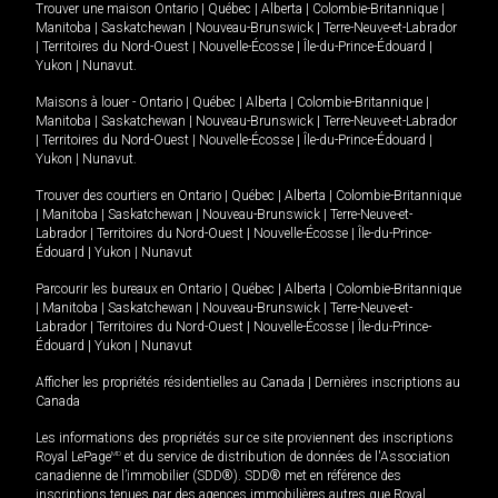
Trouver une maison
Ontario
|
Québec
|
Alberta
|
Colombie-Britannique
|
Manitoba
|
Saskatchewan
|
Nouveau-Brunswick
|
Terre-Neuve-et-Labrador
|
Territoires du Nord-Ouest
|
Nouvelle-Écosse
|
Île-du-Prince-Édouard
|
Yukon
|
Nunavut
.
Maisons à louer -
Ontario
|
Québec
|
Alberta
|
Colombie-Britannique
|
Manitoba
|
Saskatchewan
|
Nouveau-Brunswick
|
Terre-Neuve-et-Labrador
|
Territoires du Nord-Ouest
|
Nouvelle-Écosse
|
Île-du-Prince-Édouard
|
Yukon
|
Nunavut
.
Trouver des courtiers en
Ontario
|
Québec
|
Alberta
|
Colombie-Britannique
|
Manitoba
|
Saskatchewan
|
Nouveau-Brunswick
|
Terre-Neuve-et-
Labrador
|
Territoires du Nord-Ouest
|
Nouvelle-Écosse
|
Île-du-Prince-
Édouard
|
Yukon
|
Nunavut
Parcourir les bureaux en
Ontario
|
Québec
|
Alberta
|
Colombie-Britannique
|
Manitoba
|
Saskatchewan
|
Nouveau-Brunswick
|
Terre-Neuve-et-
Labrador
|
Territoires du Nord-Ouest
|
Nouvelle-Écosse
|
Île-du-Prince-
Édouard
|
Yukon
|
Nunavut
Afficher les propriétés résidentielles au Canada
|
Dernières inscriptions au
Canada
Les informations des propriétés sur ce site proviennent des inscriptions
Royal LePage
MD
et du service de distribution de données de l'Association
canadienne de l’immobilier (SDD®). SDD® met en référence des
inscriptions tenues par des agences immobilières autres que Royal