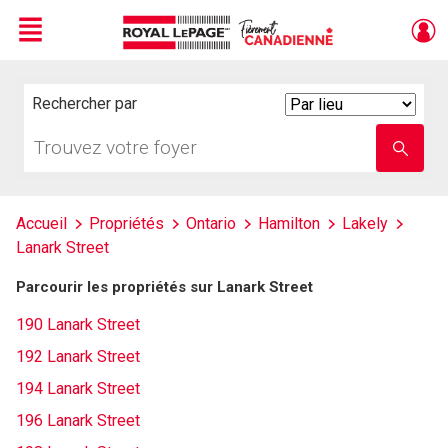
Menu
Live
En Direct
Rechercher par
Search
By
Trouvez
Entrez
votre
le
foyer
nom
de
l'école
Accueil
Propriétés
Ontario
Hamilton
Lakely
Lanark Street
Parcourir les propriétés sur Lanark Street
190 Lanark Street
192 Lanark Street
194 Lanark Street
196 Lanark Street