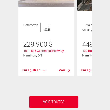
Commercial
2
Maison
3 CAC ,
SDB
en rangée
2 SDB
229 900
$
449 944
101 - 516 Centennial Parkway
132 Barlake Avenue
Hamilton, ON
Hamilton, ON
Voir
Enregistrer
Voir
Enregistrer