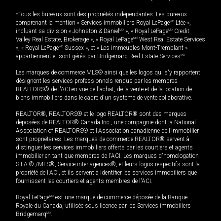
*Tous les bureaux sont des propriétés indépendantes. Les bureaux
comprenant la mention « Services immobiliers Royal LePage
MD
Ltée »,
incluant sa division « Johnston & Daniel
MD
», « Royal LePage
MD
Credit
Valley Real Estate, Brokerage », « Royal LePage
MD
West Real Estate Services
», « Royal LePage
MD
Sussex », et « Les immeubles Mont-Tremblant »
appartiennent et sont gérés par Bridgemarq Real Estate Services
MD
.
Les marques de commerce MLS® ainsi que les logos qui s'y rapportent
désignent les services professionnels rendus par les membres
REALTORS® de l'ACI en vue de l'achat, de la vente et de la location de
biens immobiliers dans le cadre d'un système de vente collaborative.
REALTOR®, REALTORS® et le logo REALTOR® sont des marques
déposées de REALTOR® Canada Inc., une compagnie dont la National
Association of REALTORS® et l'Association canadienne de l’immobilier
sont propriétaires. Les marques de commerce REALTOR® servent à
distinguer les services immobiliers offerts par les courtiers et agents
immobilier en tant que membres de l'ACI. Les marques d'homologation
S.I.A.® /MLS®, Service inter-agences®, et leurs logos respectifs sont la
propriété de l'ACI, et ils servent à identifier les services immobiliers que
fournissent les courtiers et agents membres de l'ACI.
Royal LePage
MD
est une marque de commerce déposée de la Banque
Royale du Canada, utilisée sous licence par les Services immobiliers
Bridgemarq
MD
.