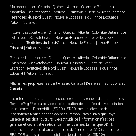
Maisons à louer -
Ontario
|
Québec
|
Alberta
|
Colombie-Britannique
|
Manitoba
|
Saskatchewan
|
Nouveau-Brunswick
|
Terre-Neuve-et-Labrador
|
Territoires du Nord-Ouest
|
Nouvelle-Écosse
|
Île-du-Prince-Édouard
|
Yukon
|
Nunavut
.
Trouver des courtiers en
Ontario
|
Québec
|
Alberta
|
Colombie-Britannique
|
Manitoba
|
Saskatchewan
|
Nouveau-Brunswick
|
Terre-Neuve-et-
Labrador
|
Territoires du Nord-Ouest
|
Nouvelle-Écosse
|
Île-du-Prince-
Édouard
|
Yukon
|
Nunavut
Parcourir les bureaux en
Ontario
|
Québec
|
Alberta
|
Colombie-Britannique
|
Manitoba
|
Saskatchewan
|
Nouveau-Brunswick
|
Terre-Neuve-et-
Labrador
|
Territoires du Nord-Ouest
|
Nouvelle-Écosse
|
Île-du-Prince-
Édouard
|
Yukon
|
Nunavut
Afficher les propriétés résidentielles au Canada
|
Dernières inscriptions au
Canada
Les informations des propriétés sur ce site proviennent des inscriptions
Royal LePage
MD
et du service de distribution de données de l'Association
canadienne de l’immobilier (SDD®). SDD® met en référence des
inscriptions tenues par des agences immobilières autres que Royal
LePage et ses distributeurs. L'exactitude de l'information n'est pas
garantie et devrait être indépendamment vérifiée. La marque DDF®
appartient à l'Association canadienne de l’immobilier (ACI) et identifie le
REALTOR.ca Installation de distribution de données (SDD®).