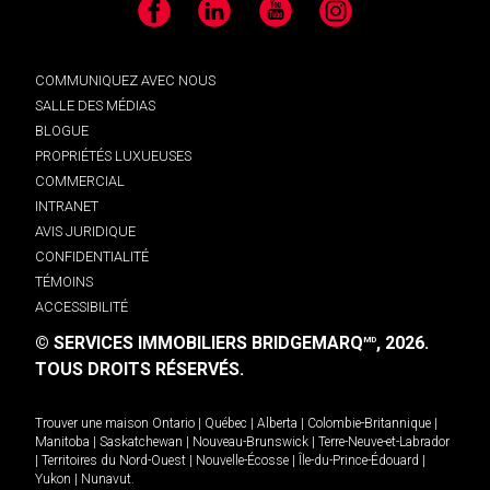
Facebook
LinkedIn
YouTube
Instagram
COMMUNIQUEZ AVEC NOUS
SALLE DES MÉDIAS
BLOGUE
PROPRIÉTÉS LUXUEUSES
COMMERCIAL
INTRANET
AVIS JURIDIQUE
CONFIDENTIALITÉ
TÉMOINS
ACCESSIBILITÉ
© SERVICES IMMOBILIERS BRIDGEMARQ
, 2026.
MD
TOUS DROITS RÉSERVÉS.
Trouver une maison
Ontario
|
Québec
|
Alberta
|
Colombie-Britannique
|
Manitoba
|
Saskatchewan
|
Nouveau-Brunswick
|
Terre-Neuve-et-Labrador
|
Territoires du Nord-Ouest
|
Nouvelle-Écosse
|
Île-du-Prince-Édouard
|
Yukon
|
Nunavut
.