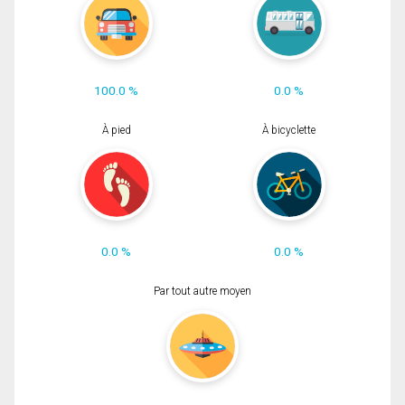
100.0 %
0.0 %
À pied
À bicyclette
0.0 %
0.0 %
Par tout autre moyen