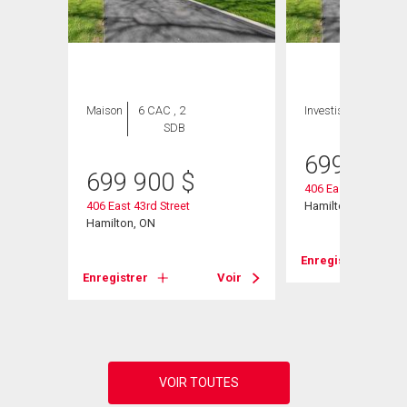
Maison
6 CAC , 2
Investissement
SDB
699 900
699 900
$
406 East 43rd Stree
406 East 43rd Street
Hamilton, ON
Hamilton, ON
Voir
Enregistrer
Enregistrer
Voir