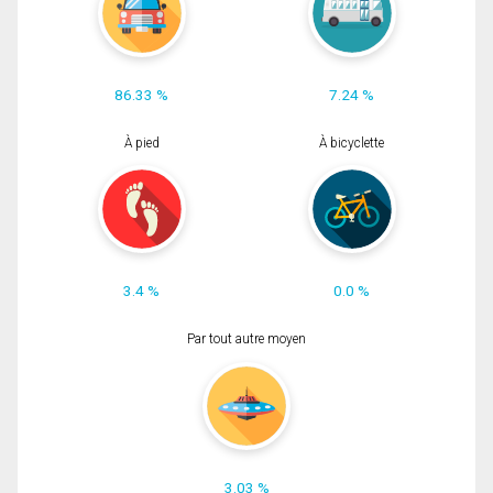
86.33 %
7.24 %
À pied
À bicyclette
3.4 %
0.0 %
Par tout autre moyen
3.03 %