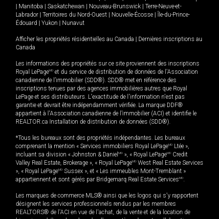
|
Manitoba
|
Saskatchewan
|
Nouveau-Brunswick
|
Terre-Neuve-et-
Labrador
|
Territoires du Nord-Ouest
|
Nouvelle-Écosse
|
Île-du-Prince-
Édouard
|
Yukon
|
Nunavut
Afficher les propriétés résidentielles au Canada
|
Dernières inscriptions au
Canada
Les informations des propriétés sur ce site proviennent des inscriptions
Royal LePage
MD
et du service de distribution de données de l'Association
canadienne de l’immobilier (SDD®). SDD® met en référence des
inscriptions tenues par des agences immobilières autres que Royal
LePage et ses distributeurs. L'exactitude de l'information n'est pas
garantie et devrait être indépendamment vérifiée. La marque DDF®
appartient à l'Association canadienne de l’immobilier (ACI) et identifie le
REALTOR.ca Installation de distribution de données (SDD®).
*Tous les bureaux sont des propriétés indépendantes. Les bureaux
comprenant la mention « Services immobiliers Royal LePage
MD
Ltée »,
incluant sa division « Johnston & Daniel
MD
», « Royal LePage
MD
Credit
Valley Real Estate, Brokerage », « Royal LePage
MD
West Real Estate Services
», « Royal LePage
MD
Sussex », et « Les immeubles Mont-Tremblant »
appartiennent et sont gérés par Bridgemarq Real Estate Services
MD
.
Les marques de commerce MLS® ainsi que les logos qui s'y rapportent
désignent les services professionnels rendus par les membres
REALTORS® de l'ACI en vue de l'achat, de la vente et de la location de