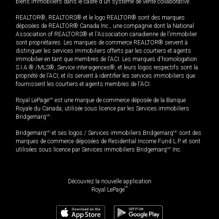
biens immobiliers dans le cadre d'un système de vente collaborative.
REALTOR®, REALTORS® et le logo REALTOR® sont des marques
déposées de REALTOR® Canada Inc., une compagnie dont la National
Association of REALTORS® et l'Association canadienne de l’immobilier
sont propriétaires. Les marques de commerce REALTOR® servent à
distinguer les services immobiliers offerts par les courtiers et agents
immobilier en tant que membres de l'ACI. Les marques d'homologation
S.I.A.® /MLS®, Service inter-agences®, et leurs logos respectifs sont la
propriété de l'ACI, et ils servent à identifier les services immobiliers que
fournissent les courtiers et agents membres de l'ACI.
Royal LePage
MD
est une marque de commerce déposée de la Banque
Royale du Canada, utilisée sous licence par les Services immobiliers
Bridgemarq
MD
.
Bridgemarq
MD
et ses logos / Services immobiliers Bridgemarq
MD
sont des
marques de commerce déposées de Residential Income Fund L.P. et sont
utilisées sous licence par Services immobiliers Bridgemarq
MD
Inc.
Découvrez la nouvelle application
MD
Royal LePage