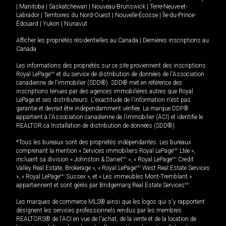
|
Manitoba
|
Saskatchewan
|
Nouveau-Brunswick
|
Terre-Neuve-et-
Labrador
|
Territoires du Nord-Ouest
|
Nouvelle-Écosse
|
Île-du-Prince-
Édouard
|
Yukon
|
Nunavut
Afficher les propriétés résidentielles au Canada
|
Dernières inscriptions au
Canada
Les informations des propriétés sur ce site proviennent des inscriptions
Royal LePage
MD
et du service de distribution de données de l'Association
canadienne de l’immobilier (SDD®). SDD® met en référence des
inscriptions tenues par des agences immobilières autres que Royal
LePage et ses distributeurs. L'exactitude de l'information n'est pas
garantie et devrait être indépendamment vérifiée. La marque DDF®
appartient à l'Association canadienne de l’immobilier (ACI) et identifie le
REALTOR.ca Installation de distribution de données (SDD®).
*Tous les bureaux sont des propriétés indépendantes. Les bureaux
comprenant la mention « Services immobiliers Royal LePage
MD
Ltée »,
incluant sa division « Johnston & Daniel
MD
», « Royal LePage
MD
Credit
Valley Real Estate, Brokerage », « Royal LePage
MD
West Real Estate Services
», « Royal LePage
MD
Sussex », et « Les immeubles Mont-Tremblant »
appartiennent et sont gérés par Bridgemarq Real Estate Services
MD
.
Les marques de commerce MLS® ainsi que les logos qui s'y rapportent
désignent les services professionnels rendus par les membres
REALTORS® de l'ACI en vue de l'achat, de la vente et de la location de