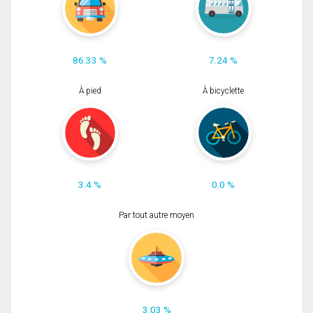
86.33 %
7.24 %
À pied
À bicyclette
3.4 %
0.0 %
Par tout autre moyen
3.03 %