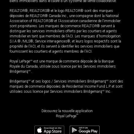
biens immobiliers dans le cadre d'un système de vente collaborative.
REALTOR®, REALTORS® et le logo REALTOR® sont des marques
déposées de REALTOR® Canada Inc., une compagnie dont la National
Association of REALTORS® et l'Association canadienne de l’immobilier
sont propriétaires. Les marques de commerce REALTOR® servent à
distinguer les services immobiliers offerts par les courtiers et agents
immobilier en tant que membres de l'ACI. Les marques d'homologation
S.I.A.® /MLS®, Service inter-agences®, et leurs logos respectifs sont la
propriété de l'ACI, et ils servent à identifier les services immobiliers que
fournissent les courtiers et agents membres de l'ACI.
Royal LePage
MD
est une marque de commerce déposée de la Banque
Royale du Canada, utilisée sous licence par les Services immobiliers
Bridgemarq
MD
.
Bridgemarq
MD
et ses logos / Services immobiliers Bridgemarq
MD
sont des
marques de commerce déposées de Residential Income Fund L.P. et sont
utilisées sous licence par Services immobiliers Bridgemarq
MD
Inc.
Découvrez la nouvelle application
MD
Royal LePage