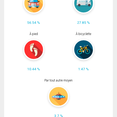
56.54 %
27.85 %
À pied
À bicyclette
10.44 %
1.47 %
Par tout autre moyen
3.7 %