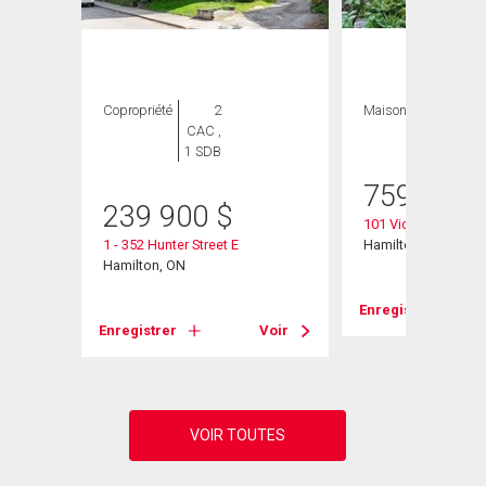
Copropriété
2
Maison
5 CAC , 2
CAC ,
SDB
1 SDB
759 900
239 900
$
101 Victoria Avenue
01
1 - 352 Hunter Street E
Hamilton, ON
Hamilton, ON
Enregistrer
Voir
Enregistrer
Voir