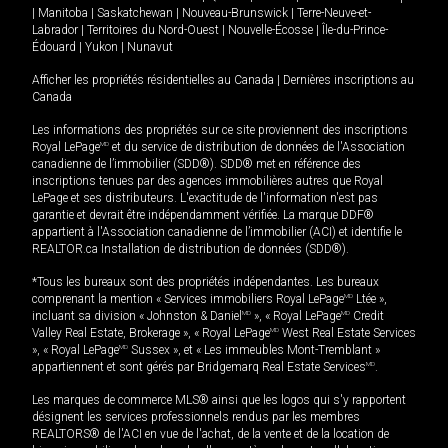
|
Manitoba
|
Saskatchewan
|
Nouveau-Brunswick
|
Terre-Neuve-et-
Labrador
|
Territoires du Nord-Ouest
|
Nouvelle-Écosse
|
Île-du-Prince-
Édouard
|
Yukon
|
Nunavut
Afficher les propriétés résidentielles au Canada
|
Dernières inscriptions au
Canada
Les informations des propriétés sur ce site proviennent des inscriptions
Royal LePage
MD
et du service de distribution de données de l'Association
canadienne de l’immobilier (SDD®). SDD® met en référence des
inscriptions tenues par des agences immobilières autres que Royal
LePage et ses distributeurs. L'exactitude de l'information n'est pas
garantie et devrait être indépendamment vérifiée. La marque DDF®
appartient à l'Association canadienne de l’immobilier (ACI) et identifie le
REALTOR.ca Installation de distribution de données (SDD®).
*Tous les bureaux sont des propriétés indépendantes. Les bureaux
comprenant la mention « Services immobiliers Royal LePage
MD
Ltée »,
incluant sa division « Johnston & Daniel
MD
», « Royal LePage
MD
Credit
Valley Real Estate, Brokerage », « Royal LePage
MD
West Real Estate Services
», « Royal LePage
MD
Sussex », et « Les immeubles Mont-Tremblant »
appartiennent et sont gérés par Bridgemarq Real Estate Services
MD
.
Les marques de commerce MLS® ainsi que les logos qui s'y rapportent
désignent les services professionnels rendus par les membres
REALTORS® de l'ACI en vue de l'achat, de la vente et de la location de