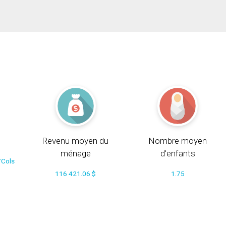
Revenu moyen du
Nombre moyen
ménage
d'enfants
/Cols
116 421.06 $
1.75