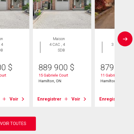
on
Maison
Maison
 4
4 CAC , 4
3 CAC , 3
DB
SDB
SDB
00
$
889 900
$
879 900
ourt
15 Gabriele Court
11 Gabriele Court
Hamilton, ON
Hamilton, ON
Voir
Enregistrer
Voir
Enregistrer