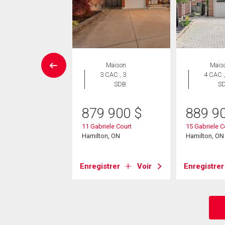
Maison
Maison
Mais
 CAC , 2
3 CAC , 3
4 CAC ,
SDB
SDB
S
4 900
$
879 900
$
889 9
cella Crescent
11 Gabriele Court
15 Gabriele C
on, ON
Hamilton, ON
Hamilton, ON
strer
Voir
Enregistrer
Voir
Enregistrer