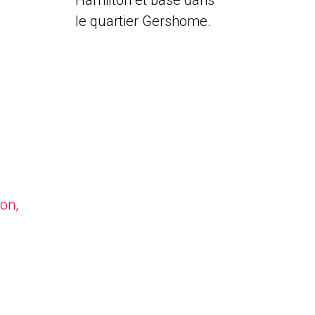
Hamilton et basé dans
le quartier Gershome.
on,