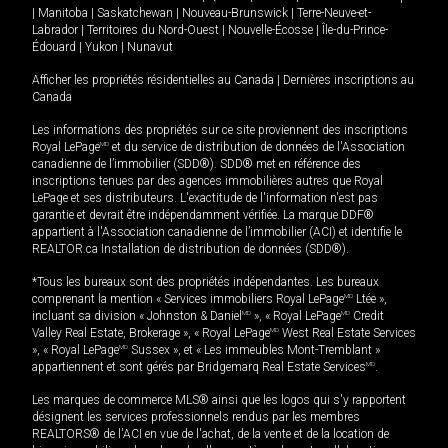
|
Manitoba
|
Saskatchewan
|
Nouveau-Brunswick
|
Terre-Neuve-et-
Labrador
|
Territoires du Nord-Ouest
|
Nouvelle-Écosse
|
Île-du-Prince-
Édouard
|
Yukon
|
Nunavut
Afficher les propriétés résidentielles au Canada
|
Dernières inscriptions au
Canada
Les informations des propriétés sur ce site proviennent des inscriptions
Royal LePage
MD
et du service de distribution de données de l'Association
canadienne de l’immobilier (SDD®). SDD® met en référence des
inscriptions tenues par des agences immobilières autres que Royal
LePage et ses distributeurs. L'exactitude de l'information n'est pas
garantie et devrait être indépendamment vérifiée. La marque DDF®
appartient à l'Association canadienne de l’immobilier (ACI) et identifie le
REALTOR.ca Installation de distribution de données (SDD®).
*Tous les bureaux sont des propriétés indépendantes. Les bureaux
comprenant la mention « Services immobiliers Royal LePage
MD
Ltée »,
incluant sa division « Johnston & Daniel
MD
», « Royal LePage
MD
Credit
Valley Real Estate, Brokerage », « Royal LePage
MD
West Real Estate Services
», « Royal LePage
MD
Sussex », et « Les immeubles Mont-Tremblant »
appartiennent et sont gérés par Bridgemarq Real Estate Services
MD
.
Les marques de commerce MLS® ainsi que les logos qui s'y rapportent
désignent les services professionnels rendus par les membres
REALTORS® de l'ACI en vue de l'achat, de la vente et de la location de