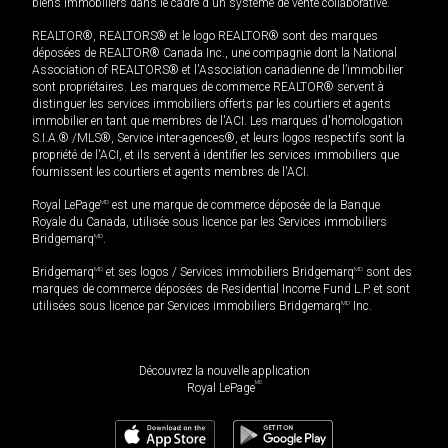
biens immobiliers dans le cadre d'un système de vente collaborative.
REALTOR®, REALTORS® et le logo REALTOR® sont des marques
déposées de REALTOR® Canada Inc., une compagnie dont la National
Association of REALTORS® et l'Association canadienne de l’immobilier
sont propriétaires. Les marques de commerce REALTOR® servent à
distinguer les services immobiliers offerts par les courtiers et agents
immobilier en tant que membres de l'ACI. Les marques d'homologation
S.I.A.® /MLS®, Service inter-agences®, et leurs logos respectifs sont la
propriété de l'ACI, et ils servent à identifier les services immobiliers que
fournissent les courtiers et agents membres de l'ACI.
Royal LePage
MD
est une marque de commerce déposée de la Banque
Royale du Canada, utilisée sous licence par les Services immobiliers
Bridgemarq
MD
.
Bridgemarq
MD
et ses logos / Services immobiliers Bridgemarq
MD
sont des
marques de commerce déposées de Residential Income Fund L.P. et sont
utilisées sous licence par Services immobiliers Bridgemarq
MD
Inc.
Découvrez la nouvelle application
MD
Royal LePage