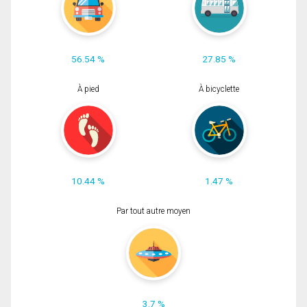
56.54 %
27.85 %
À pied
À bicyclette
10.44 %
1.47 %
Par tout autre moyen
3.7 %