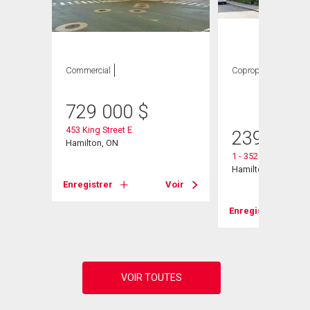
Commercial
Copropriété
2
CAC ,
1 SDB
729 000
$
453 King Street E
239 900
Hamilton, ON
# 25
1 - 352 Hunter Stree
Hamilton, ON
Enregistrer
Voir
Voir
Enregistrer