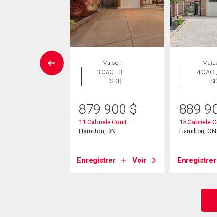
Maison
Maison
Mais
 CAC , 2
3 CAC , 3
4 CAC ,
SDB
SDB
S
4 900
$
879 900
$
889 9
cella Crescent
11 Gabriele Court
15 Gabriele C
on (Gershome), ON
Hamilton, ON
Hamilton, ON
strer
Voir
Enregistrer
Voir
Enregistrer