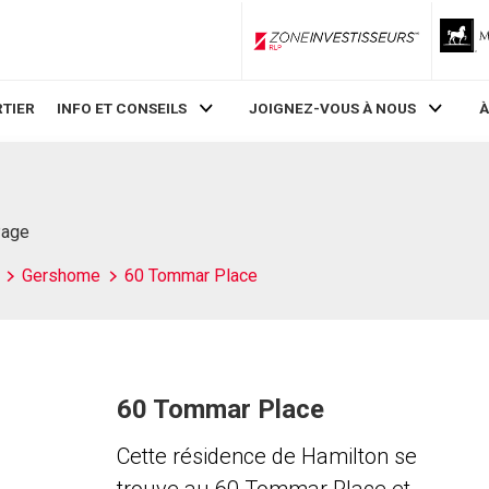
ZoneInvestisseurs RLP
TIER
INFO ET CONSEILS
JOIGNEZ-VOUS À NOUS
À
Page
Gershome
60 Tommar Place
60 Tommar Place
Cette résidence de Hamilton se