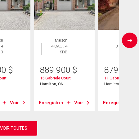
on
Maison
Maison
 4
4 CAC , 4
3 CAC , 3
DB
SDB
SDB
00
$
889 900
$
879 900
ourt
15 Gabriele Court
11 Gabriele Court
Hamilton, ON
Hamilton, ON
Voir
Enregistrer
Voir
Enregistrer