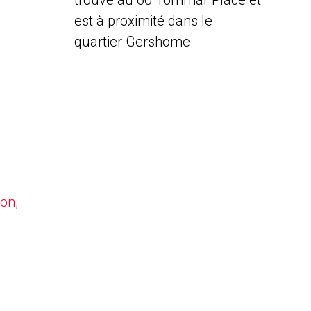
trouve au 60 Tommar Place et
est à proximité dans le
quartier Gershome.
on,