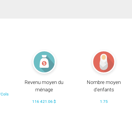
Revenu moyen du
Nombre moyen
ménage
d'enfants
/Cols
116 421.06 $
1.75