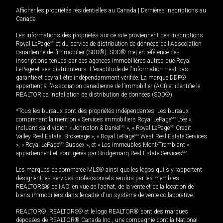
Afficher les propriétés résidentielles au Canada
|
Dernières inscriptions au
Canada
Les informations des propriétés sur ce site proviennent des inscriptions
Royal LePage
MD
et du service de distribution de données de l'Association
canadienne de l’immobilier (SDD®). SDD® met en référence des
inscriptions tenues par des agences immobilières autres que Royal
LePage et ses distributeurs. L'exactitude de l'information n'est pas
garantie et devrait être indépendamment vérifiée. La marque DDF®
appartient à l'Association canadienne de l’immobilier (ACI) et identifie le
REALTOR.ca Installation de distribution de données (SDD®).
*Tous les bureaux sont des propriétés indépendantes. Les bureaux
comprenant la mention « Services immobiliers Royal LePage
MD
Ltée »,
incluant sa division « Johnston & Daniel
MD
», « Royal LePage
MD
Credit
Valley Real Estate, Brokerage », « Royal LePage
MD
West Real Estate Services
», « Royal LePage
MD
Sussex », et « Les immeubles Mont-Tremblant »
appartiennent et sont gérés par Bridgemarq Real Estate Services
MD
.
Les marques de commerce MLS® ainsi que les logos qui s'y rapportent
désignent les services professionnels rendus par les membres
REALTORS® de l'ACI en vue de l'achat, de la vente et de la location de
biens immobiliers dans le cadre d'un système de vente collaborative.
REALTOR®, REALTORS® et le logo REALTOR® sont des marques
déposées de REALTOR® Canada Inc., une compagnie dont la National