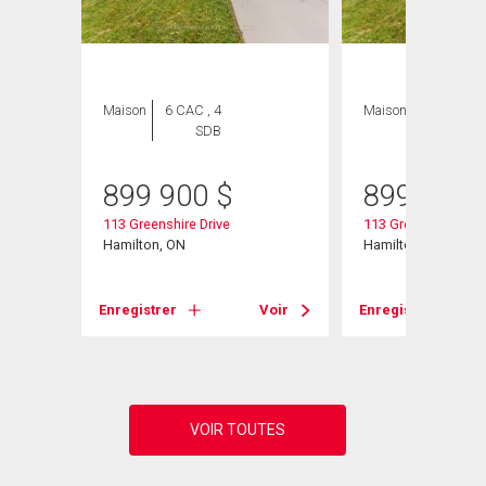
Maison
6 CAC , 4
Maison
6 CAC , 4
SDB
SDB
899 900
$
899 900
113 Greenshire Drive
113 Greenshire Driv
Hamilton, ON
Hamilton, ON
Voir
Enregistrer
Voir
Enregistrer