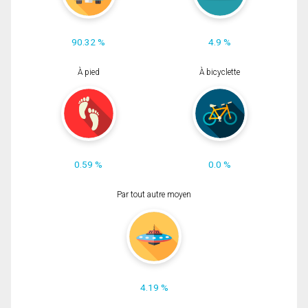
90.32 %
4.9 %
À pied
À bicyclette
0.59 %
0.0 %
Par tout autre moyen
4.19 %