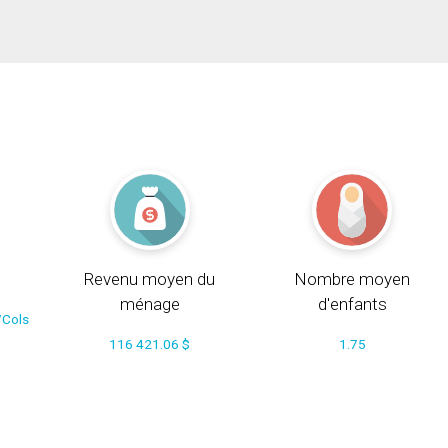
Revenu moyen du
Nombre moyen
ménage
d'enfants
/Cols
116 421.06 $
1.75