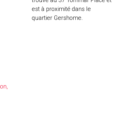
trouve au 37 Tommar Place et
est à proximité dans le
quartier Gershome.
on,