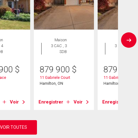
on
Maison
Maison
 4
3 CAC , 3
3 CAC , 3
DB
SDB
SDB
 900
$
879 900
$
879 900
lace
11 Gabriele Court
11 Gabriele Court
Hamilton, ON
Hamilton, ON
Voir
Enregistrer
Voir
Enregistrer