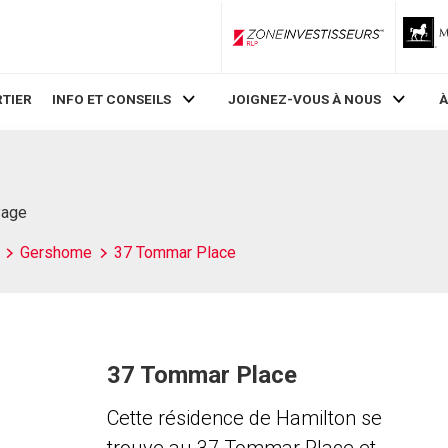
ZoneInvestisseurs RLP
TIER
INFO ET CONSEILS
JOIGNEZ-VOUS À NOUS
À
Page
Gershome
37 Tommar Place
37 Tommar Place
Cette résidence de Hamilton se