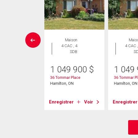
Maison
Maison
Mais
 CAC , 3
4 CAC , 4
4 CAC ,
SDB
SDB
S
9 900
$
1 049 900
$
1 049
rotti Court
36 Tommar Place
36 Tommar P
on, ON
Hamilton, ON
Hamilton, ON
strer
Voir
Enregistrer
Voir
Enregistrer