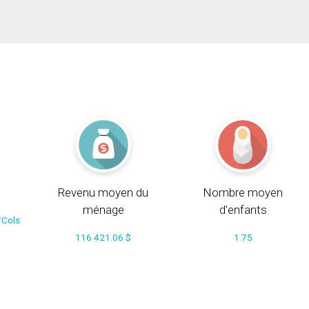
Revenu moyen du
Nombre moyen
ménage
d'enfants
/Cols
116 421.06 $
1.75