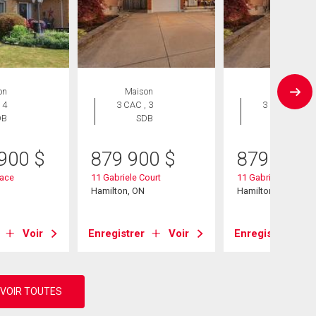
on
Maison
Maison
 4
3 CAC , 3
3 CAC , 3
DB
SDB
SDB
 900
$
879 900
$
879 900
lace
11 Gabriele Court
11 Gabriele Court
Hamilton, ON
Hamilton, ON
Voir
Enregistrer
Voir
Enregistrer