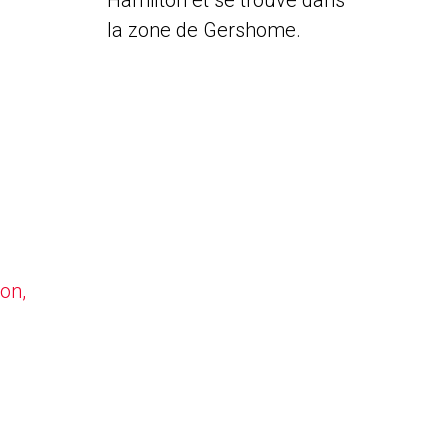
Hamilton et se trouve dans
la zone de Gershome.
on,