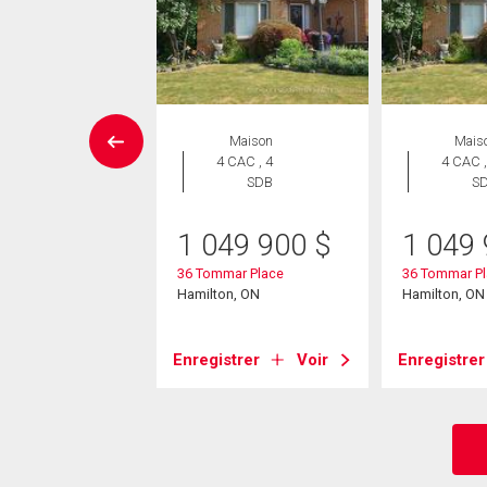
Maison
Maison
Mais
 CAC , 3
4 CAC , 4
4 CAC ,
SDB
SDB
S
9 900
$
1 049 900
$
1 049
rotti Court
36 Tommar Place
36 Tommar P
on, ON
Hamilton, ON
Hamilton, ON
strer
Voir
Enregistrer
Voir
Enregistrer