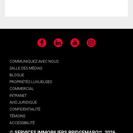
Facebook
LinkedIn
YouTube
Instagram
COMMUNIQUEZ AVEC NOUS
SALLE DES MÉDIAS
BLOGUE
PROPRIÉTÉS LUXUEUSES
COMMERCIAL
INTRANET
AVIS JURIDIQUE
CONFIDENTIALITÉ
TÉMOINS
ACCESSIBILITÉ
© SERVICES IMMOBILIERS BRIDGEMARQ
, 2026.
MD