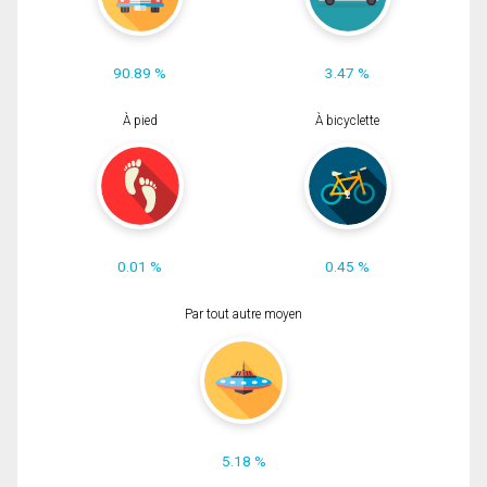
90.89 %
3.47 %
À pied
À bicyclette
0.01 %
0.45 %
Par tout autre moyen
5.18 %