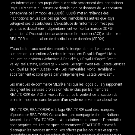
Les informations des propriétés sur ce site proviennent des inscriptions
Royal LePage
MD
et du service de distribution de données de l'Association
canadienne de l’immobilier (SDD®). SDD® met en référence des
inscriptions tenues par des agences immobilières autres que Royal
LePage et ses distributeurs. L'exactitude de l'information n'est pas
garantie et devrait être indépendamment vérifiée. La marque DDF®
appartient à l'Association canadienne de l’immobilier (ACI) et identifie le
REALTOR.ca Installation de distribution de données (SDD®).
*Tous les bureaux sont des propriétés indépendantes. Les bureaux
comprenant la mention « Services immobiliers Royal LePage
MD
Ltée »,
incluant sa division « Johnston & Daniel
MD
», « Royal LePage
MD
Credit
Valley Real Estate, Brokerage », « Royal LePage
MD
West Real Estate Services
», « Royal LePage
MD
Sussex », et « Les immeubles Mont-Tremblant »
appartiennent et sont gérés par Bridgemarq Real Estate Services
MD
.
Les marques de commerce MLS® ainsi que les logos qui s'y rapportent
désignent les services professionnels rendus par les membres
REALTORS® de l'ACI en vue de l'achat, de la vente et de la location de
biens immobiliers dans le cadre d'un système de vente collaborative.
REALTOR®, REALTORS® et le logo REALTOR® sont des marques
déposées de REALTOR® Canada Inc., une compagnie dont la National
Association of REALTORS® et l'Association canadienne de l’immobilier
sont propriétaires. Les marques de commerce REALTOR® servent à
distinguer les services immobiliers offerts par les courtiers et agents