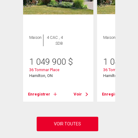
Maison
4 CAC , 4
Maison
4 CAC , 4
SDB
SDB
1 049 900
$
1 049 90
36 Tommar Place
36 Tommar Place
Hamilton, ON
Hamilton, ON
Voir
Enregistrer
Voir
Enregistrer