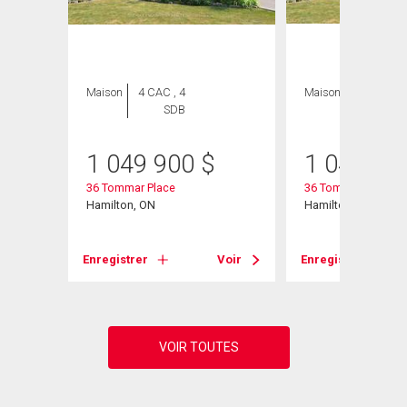
Maison
4 CAC , 4
Maison
4 CAC , 4
SDB
SDB
1 049 900
$
1 049 90
36 Tommar Place
36 Tommar Place
Hamilton, ON
Hamilton, ON
Voir
Enregistrer
Voir
Enregistrer