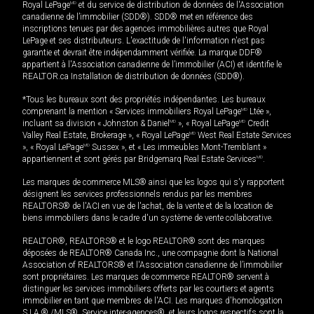
Royal LePage
MD
et du service de distribution de données de l'Association
canadienne de l’immobilier (SDD®). SDD® met en référence des
inscriptions tenues par des agences immobilières autres que Royal
LePage et ses distributeurs. L'exactitude de l'information n'est pas
garantie et devrait être indépendamment vérifiée. La marque DDF®
appartient à l'Association canadienne de l’immobilier (ACI) et identifie le
REALTOR.ca Installation de distribution de données (SDD®).
*Tous les bureaux sont des propriétés indépendantes. Les bureaux
comprenant la mention « Services immobiliers Royal LePage
MD
Ltée »,
incluant sa division « Johnston & Daniel
MD
», « Royal LePage
MD
Credit
Valley Real Estate, Brokerage », « Royal LePage
MD
West Real Estate Services
», « Royal LePage
MD
Sussex », et « Les immeubles Mont-Tremblant »
appartiennent et sont gérés par Bridgemarq Real Estate Services
MD
.
Les marques de commerce MLS® ainsi que les logos qui s'y rapportent
désignent les services professionnels rendus par les membres
REALTORS® de l'ACI en vue de l'achat, de la vente et de la location de
biens immobiliers dans le cadre d'un système de vente collaborative.
REALTOR®, REALTORS® et le logo REALTOR® sont des marques
déposées de REALTOR® Canada Inc., une compagnie dont la National
Association of REALTORS® et l'Association canadienne de l’immobilier
sont propriétaires. Les marques de commerce REALTOR® servent à
distinguer les services immobiliers offerts par les courtiers et agents
immobilier en tant que membres de l'ACI. Les marques d'homologation
S.I.A.® /MLS®, Service inter-agences®, et leurs logos respectifs sont la