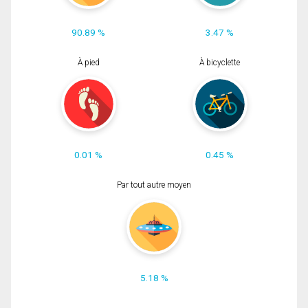
90.89 %
3.47 %
À pied
À bicyclette
0.01 %
0.45 %
Par tout autre moyen
5.18 %