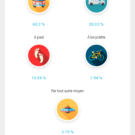
60.2 %
20.32 %
À pied
À bicyclette
15.39 %
1.94 %
Par tout autre moyen
2.15 %