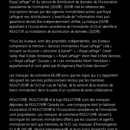
Royal LePage
MD
et du service de distribution de données de l'Association
canadienne de l’immobilier (SDD®). SDD® met en référence des
inscriptions tenues par des agences immobilières autres que Royal
LePage et ses distributeurs. L'exactitude de l'information n'est pas
garantie et devrait être indépendamment vérifiée. La marque DDF®
appartient à l'Association canadienne de l’immobilier (ACI) et identifie le
REALTOR.ca Installation de distribution de données (SDD®).
*Tous les bureaux sont des propriétés indépendantes. Les bureaux
comprenant la mention « Services immobiliers Royal LePage
MD
Ltée »,
incluant sa division « Johnston & Daniel
MD
», « Royal LePage
MD
Credit
Valley Real Estate, Brokerage », « Royal LePage
MD
West Real Estate Services
», « Royal LePage
MD
Sussex », et « Les immeubles Mont-Tremblant »
appartiennent et sont gérés par Bridgemarq Real Estate Services
MD
.
Les marques de commerce MLS® ainsi que les logos qui s'y rapportent
désignent les services professionnels rendus par les membres
REALTORS® de l'ACI en vue de l'achat, de la vente et de la location de
biens immobiliers dans le cadre d'un système de vente collaborative.
REALTOR®, REALTORS® et le logo REALTOR® sont des marques
déposées de REALTOR® Canada Inc., une compagnie dont la National
Association of REALTORS® et l'Association canadienne de l’immobilier
sont propriétaires. Les marques de commerce REALTOR® servent à
distinguer les services immobiliers offerts par les courtiers et agents
immobilier en tant que membres de l'ACI. Les marques d'homologation
S.I.A.® /MLS®, Service inter-agences®, et leurs logos respectifs sont la