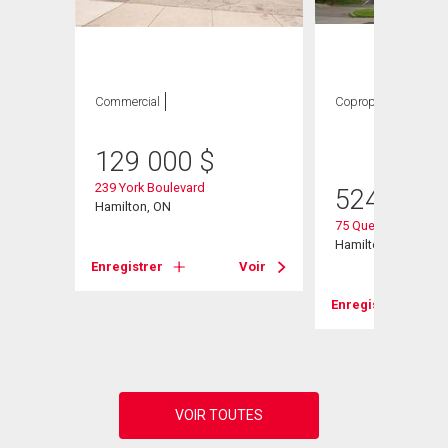
Commercial
Copropriété
2
CAC ,
1 SDB
129 000
$
239 York Boulevard
524 900
Hamilton, ON
75 Queen Street N U
Hamilton, ON
Enregistrer
Voir
Voir
Enregistrer