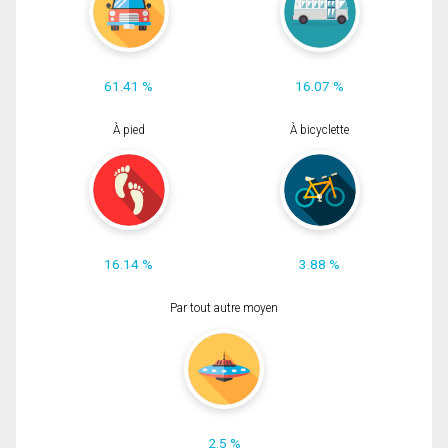
61.41 %
16.07 %
À pied
À bicyclette
16.14 %
3.88 %
Par tout autre moyen
2.5 %