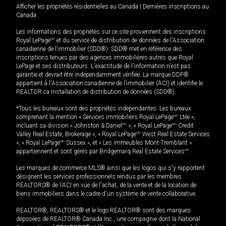
Afficher les propriétés résidentielles au Canada
|
Dernières inscriptions au
Canada
Les informations des propriétés sur ce site proviennent des inscriptions
Royal LePage
MD
et du service de distribution de données de l'Association
canadienne de l’immobilier (SDD®). SDD® met en référence des
inscriptions tenues par des agences immobilières autres que Royal
LePage et ses distributeurs. L'exactitude de l'information n'est pas
garantie et devrait être indépendamment vérifiée. La marque DDF®
appartient à l'Association canadienne de l’immobilier (ACI) et identifie le
REALTOR.ca Installation de distribution de données (SDD®).
*Tous les bureaux sont des propriétés indépendantes. Les bureaux
comprenant la mention « Services immobiliers Royal LePage
MD
Ltée »,
incluant sa division « Johnston & Daniel
MD
», « Royal LePage
MD
Credit
Valley Real Estate, Brokerage », « Royal LePage
MD
West Real Estate Services
», « Royal LePage
MD
Sussex », et « Les immeubles Mont-Tremblant »
appartiennent et sont gérés par Bridgemarq Real Estate Services
MD
.
Les marques de commerce MLS® ainsi que les logos qui s'y rapportent
désignent les services professionnels rendus par les membres
REALTORS® de l'ACI en vue de l'achat, de la vente et de la location de
biens immobiliers dans le cadre d'un système de vente collaborative.
REALTOR®, REALTORS® et le logo REALTOR® sont des marques
déposées de REALTOR® Canada Inc., une compagnie dont la National