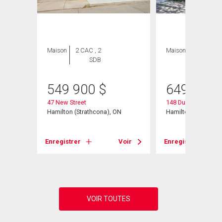
ION
Maison
2 CAC , 2
Maison
3 CAC , 1
SDB
SDB
549 900
$
649 900
47 New Street
148 Dundurn Street
Hamilton (Strathcona), ON
Hamilton, ON
Enregistrer
Voir
Enregistrer
Voir