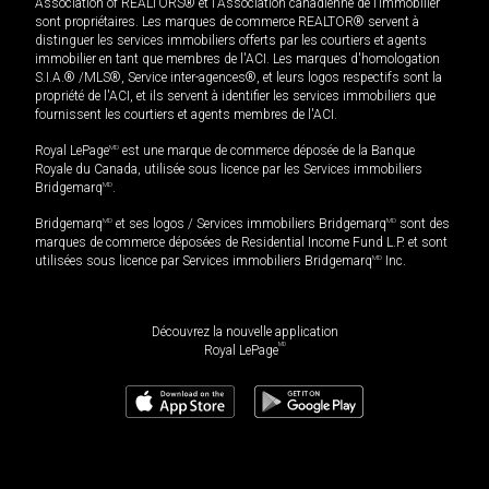
Association of REALTORS® et l'Association canadienne de l’immobilier
sont propriétaires. Les marques de commerce REALTOR® servent à
distinguer les services immobiliers offerts par les courtiers et agents
immobilier en tant que membres de l'ACI. Les marques d'homologation
S.I.A.® /MLS®, Service inter-agences®, et leurs logos respectifs sont la
propriété de l'ACI, et ils servent à identifier les services immobiliers que
fournissent les courtiers et agents membres de l'ACI.
Royal LePage
MD
est une marque de commerce déposée de la Banque
Royale du Canada, utilisée sous licence par les Services immobiliers
Bridgemarq
MD
.
Bridgemarq
MD
et ses logos / Services immobiliers Bridgemarq
MD
sont des
marques de commerce déposées de Residential Income Fund L.P. et sont
utilisées sous licence par Services immobiliers Bridgemarq
MD
Inc.
Découvrez la nouvelle application
MD
Royal LePage