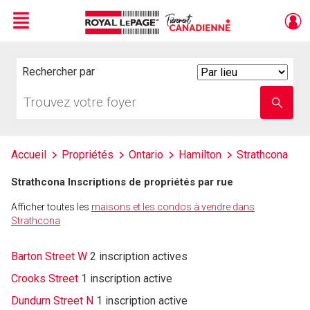
Menu
Live
En Direct
Rechercher par
Search
By
Trouvez
Entrez
votre
le
foyer
nom
de
l'école
Accueil
Propriétés
Ontario
Hamilton
Strathcona
Strathcona Inscriptions de propriétés par rue
Afficher toutes les
maisons et les condos à vendre dans
Strathcona
Barton Street W
2 inscription actives
Crooks Street
1 inscription active
Dundurn Street N
1 inscription active