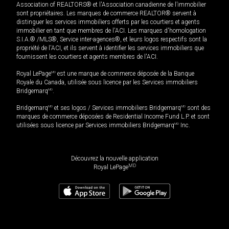
Association of REALTORS® et l'Association canadienne de l’immobilier
sont propriétaires. Les marques de commerce REALTOR® servent à
distinguer les services immobiliers offerts par les courtiers et agents
immobilier en tant que membres de l'ACI. Les marques d'homologation
S.I.A.® /MLS®, Service inter-agences®, et leurs logos respectifs sont la
propriété de l'ACI, et ils servent à identifier les services immobiliers que
fournissent les courtiers et agents membres de l'ACI.
Royal LePage
MD
est une marque de commerce déposée de la Banque
Royale du Canada, utilisée sous licence par les Services immobiliers
Bridgemarq
MD
.
Bridgemarq
MD
et ses logos / Services immobiliers Bridgemarq
MD
sont des
marques de commerce déposées de Residential Income Fund L.P. et sont
utilisées sous licence par Services immobiliers Bridgemarq
MD
Inc.
Découvrez la nouvelle application
MD
Royal LePage