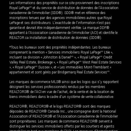
Les informations des propriétés sur ce site proviennent des inscriptions
Royal LePage
MD
et du service de distribution de données de l'Association
canadienne de l’immobilier (SDD®). SDD® met en référence des
inscriptions tenues par des agences immobilières autres que Royal
LePage et ses distributeurs. L'exactitude de l'information n'est pas
garantie et devrait être indépendamment vérifiée. La marque DDF®
appartient à l'Association canadienne de l’immobilier (ACI) et identifie le
REALTOR.ca Installation de distribution de données (SDD®).
*Tous les bureaux sont des propriétés indépendantes. Les bureaux
comprenant la mention « Services immobiliers Royal LePage
MD
Ltée »,
incluant sa division « Johnston & Daniel
MD
», « Royal LePage
MD
Credit
Valley Real Estate, Brokerage », « Royal LePage
MD
West Real Estate Services
», « Royal LePage
MD
Sussex », et « Les immeubles Mont-Tremblant »
appartiennent et sont gérés par Bridgemarq Real Estate Services
MD
.
Les marques de commerce MLS® ainsi que les logos qui s'y rapportent
désignent les services professionnels rendus par les membres
REALTORS® de l'ACI en vue de l'achat, de la vente et de la location de
biens immobiliers dans le cadre d'un système de vente collaborative.
REALTOR®, REALTORS® et le logo REALTOR® sont des marques
déposées de REALTOR® Canada Inc., une compagnie dont la National
Association of REALTORS® et l'Association canadienne de l’immobilier
sont propriétaires. Les marques de commerce REALTOR® servent à
distinguer les services immobiliers offerts par les courtiers et agents