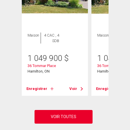
Maison
4 CAC , 4
Maison
4 CAC , 4
SDB
SDB
1 049 900
$
1 049 90
36 Tommar Place
36 Tommar Place
Hamilton, ON
Hamilton, ON
Voir
Enregistrer
Voir
Enregistrer