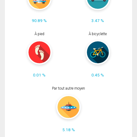
90.89 %
3.47 %
À pied
À bicyclette
0.01 %
0.45 %
Par tout autre moyen
5.18 %