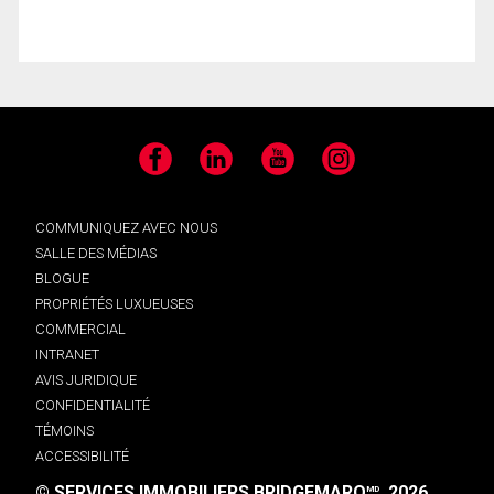
Facebook
LinkedIn
YouTube
Instagram
COMMUNIQUEZ AVEC NOUS
SALLE DES MÉDIAS
BLOGUE
PROPRIÉTÉS LUXUEUSES
COMMERCIAL
INTRANET
AVIS JURIDIQUE
CONFIDENTIALITÉ
TÉMOINS
ACCESSIBILITÉ
© SERVICES IMMOBILIERS BRIDGEMARQ
, 2026.
MD