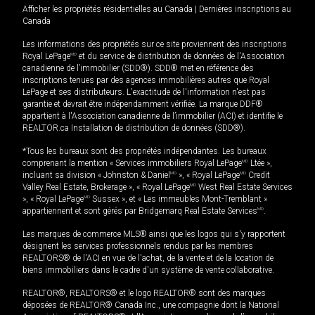
Afficher les propriétés résidentielles au Canada
|
Dernières inscriptions au
Canada
Les informations des propriétés sur ce site proviennent des inscriptions
Royal LePage
MD
et du service de distribution de données de l'Association
canadienne de l’immobilier (SDD®). SDD® met en référence des
inscriptions tenues par des agences immobilières autres que Royal
LePage et ses distributeurs. L'exactitude de l'information n'est pas
garantie et devrait être indépendamment vérifiée. La marque DDF®
appartient à l'Association canadienne de l’immobilier (ACI) et identifie le
REALTOR.ca Installation de distribution de données (SDD®).
*Tous les bureaux sont des propriétés indépendantes. Les bureaux
comprenant la mention « Services immobiliers Royal LePage
MD
Ltée »,
incluant sa division « Johnston & Daniel
MD
», « Royal LePage
MD
Credit
Valley Real Estate, Brokerage », « Royal LePage
MD
West Real Estate Services
», « Royal LePage
MD
Sussex », et « Les immeubles Mont-Tremblant »
appartiennent et sont gérés par Bridgemarq Real Estate Services
MD
.
Les marques de commerce MLS® ainsi que les logos qui s'y rapportent
désignent les services professionnels rendus par les membres
REALTORS® de l'ACI en vue de l'achat, de la vente et de la location de
biens immobiliers dans le cadre d'un système de vente collaborative.
REALTOR®, REALTORS® et le logo REALTOR® sont des marques
déposées de REALTOR® Canada Inc., une compagnie dont la National