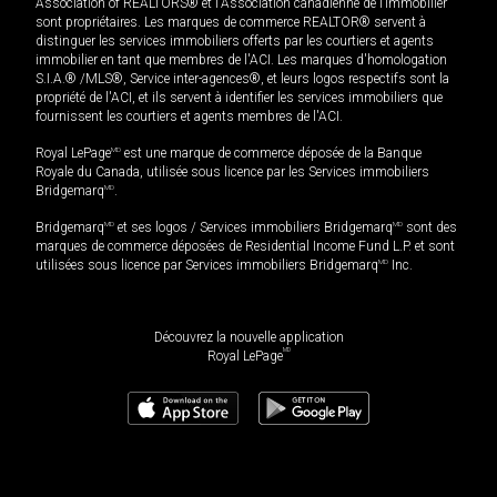
Association of REALTORS® et l'Association canadienne de l’immobilier
sont propriétaires. Les marques de commerce REALTOR® servent à
distinguer les services immobiliers offerts par les courtiers et agents
immobilier en tant que membres de l'ACI. Les marques d'homologation
S.I.A.® /MLS®, Service inter-agences®, et leurs logos respectifs sont la
propriété de l'ACI, et ils servent à identifier les services immobiliers que
fournissent les courtiers et agents membres de l'ACI.
Royal LePage
MD
est une marque de commerce déposée de la Banque
Royale du Canada, utilisée sous licence par les Services immobiliers
Bridgemarq
MD
.
Bridgemarq
MD
et ses logos / Services immobiliers Bridgemarq
MD
sont des
marques de commerce déposées de Residential Income Fund L.P. et sont
utilisées sous licence par Services immobiliers Bridgemarq
MD
Inc.
Découvrez la nouvelle application
MD
Royal LePage