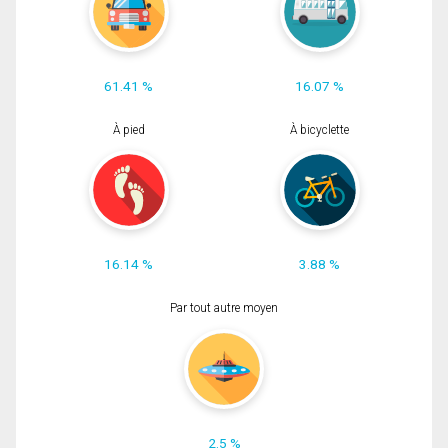
61.41 %
16.07 %
À pied
À bicyclette
16.14 %
3.88 %
Par tout autre moyen
2.5 %