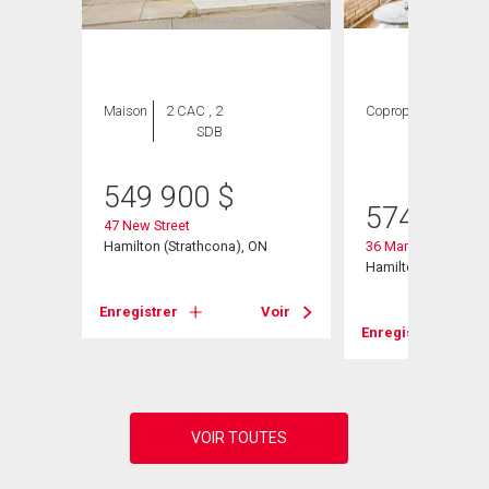
Maison
2 CAC , 2
Copropriété
2
SDB
CAC ,
1 SDB
549 900
$
574 900
47 New Street
Hamilton (Strathcona), ON
36 Margaret Street 
Hamilton, ON
Voir
Enregistrer
Voir
Enregistrer