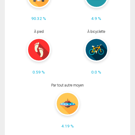
90.32 %
4.9 %
À pied
À bicyclette
0.59 %
0.0 %
Par tout autre moyen
4.19 %