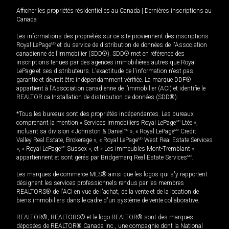
Afficher les propriétés résidentielles au Canada
|
Dernières inscriptions au
Canada
Les informations des propriétés sur ce site proviennent des inscriptions
Royal LePage
MD
et du service de distribution de données de l'Association
canadienne de l’immobilier (SDD®). SDD® met en référence des
inscriptions tenues par des agences immobilières autres que Royal
LePage et ses distributeurs. L'exactitude de l'information n'est pas
garantie et devrait être indépendamment vérifiée. La marque DDF®
appartient à l'Association canadienne de l’immobilier (ACI) et identifie le
REALTOR.ca Installation de distribution de données (SDD®).
*Tous les bureaux sont des propriétés indépendantes. Les bureaux
comprenant la mention « Services immobiliers Royal LePage
MD
Ltée »,
incluant sa division « Johnston & Daniel
MD
», « Royal LePage
MD
Credit
Valley Real Estate, Brokerage », « Royal LePage
MD
West Real Estate Services
», « Royal LePage
MD
Sussex », et « Les immeubles Mont-Tremblant »
appartiennent et sont gérés par Bridgemarq Real Estate Services
MD
.
Les marques de commerce MLS® ainsi que les logos qui s'y rapportent
désignent les services professionnels rendus par les membres
REALTORS® de l'ACI en vue de l'achat, de la vente et de la location de
biens immobiliers dans le cadre d'un système de vente collaborative.
REALTOR®, REALTORS® et le logo REALTOR® sont des marques
déposées de REALTOR® Canada Inc., une compagnie dont la National