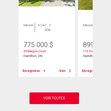
Maison
4 CAC , 2
Maison
6 CAC , 4
SDB
SDB
775 000
$
899 900
39 Megna Court
113 Greenshire Driv
Hamilton, ON
Hamilton, ON
Voir
Enregistrer
Voir
Enregistrer