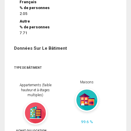
Français
% de personnes
2.05
Autre
% de personnes
7.71
Données Sur Le Bâtiment
TYPE DE BÂTIMENT
Maisons
Appartements (faible
hauteur et à étages
multiples)
99.6 %
ACHAT OU LOCATION