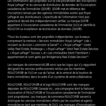
Les informations des propriétés sur ce site proviennent des inscriptions
Royal LePage
MD
et du service de distribution de données de l'Association
canadienne de l’immobilier (SDD®). SDD® met en référence des
inscriptions tenues par des agences immobilières autres que Royal
LePage et ses distributeurs. L'exactitude de l'information n'est pas
garantie et devrait être indépendamment vérifiée. La marque DDF®
appartient à l'Association canadienne de l’immobilier (ACI) et identifie le
REALTOR.ca Installation de distribution de données (SDD®).
*Tous les bureaux sont des propriétés indépendantes. Les bureaux
comprenant la mention « Services immobiliers Royal LePage
MD
Ltée »,
incluant sa division « Johnston & Daniel
MD
», « Royal LePage
MD
Credit
Valley Real Estate, Brokerage », « Royal LePage
MD
West Real Estate Services
», « Royal LePage
MD
Sussex », et « Les immeubles Mont-Tremblant »
appartiennent et sont gérés par Bridgemarq Real Estate Services
MD
.
Les marques de commerce MLS® ainsi que les logos qui s'y rapportent
désignent les services professionnels rendus par les membres
REALTORS® de l'ACI en vue de l'achat, de la vente et de la location de
biens immobiliers dans le cadre d'un système de vente collaborative.
REALTOR®, REALTORS® et le logo REALTOR® sont des marques
déposées de REALTOR® Canada Inc., une compagnie dont la National
Association of REALTORS® et l'Association canadienne de l’immobilier
sont propriétaires. Les marques de commerce REALTOR® servent à
distinguer les services immobiliers offerts par les courtiers et agents
immobilier en tant que membres de l'ACI. Les marques d'homologation