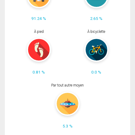
91.24 %
2.65 %
À pied
À bicyclette
0.81 %
0.0 %
Par tout autre moyen
5.3 %