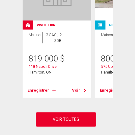
VISITE LIBRE
NOUVELLE INSC
Maison
3 CAC , 2
Maison
5 CAC , 3
SDB
SDB
819 000
$
800 000
118 Napoli Drive
575 Upper Horning
Hamilton, ON
Hamilton, ON
Voir
Enregistrer
Voir
Enregistrer