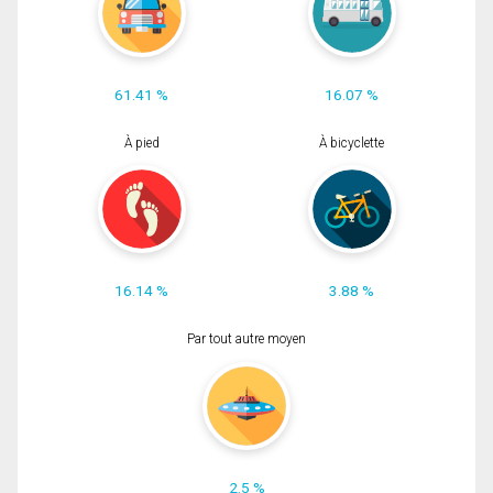
61.41 %
16.07 %
À pied
À bicyclette
16.14 %
3.88 %
Par tout autre moyen
2.5 %