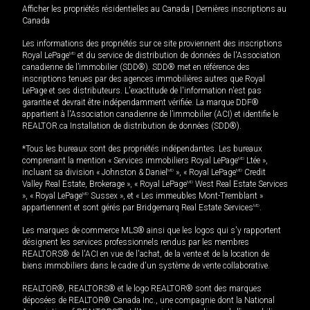
Afficher les propriétés résidentielles au Canada
|
Dernières inscriptions au
Canada
Les informations des propriétés sur ce site proviennent des inscriptions
Royal LePage
MD
et du service de distribution de données de l'Association
canadienne de l’immobilier (SDD®). SDD® met en référence des
inscriptions tenues par des agences immobilières autres que Royal
LePage et ses distributeurs. L'exactitude de l'information n'est pas
garantie et devrait être indépendamment vérifiée. La marque DDF®
appartient à l'Association canadienne de l’immobilier (ACI) et identifie le
REALTOR.ca Installation de distribution de données (SDD®).
*Tous les bureaux sont des propriétés indépendantes. Les bureaux
comprenant la mention « Services immobiliers Royal LePage
MD
Ltée »,
incluant sa division « Johnston & Daniel
MD
», « Royal LePage
MD
Credit
Valley Real Estate, Brokerage », « Royal LePage
MD
West Real Estate Services
», « Royal LePage
MD
Sussex », et « Les immeubles Mont-Tremblant »
appartiennent et sont gérés par Bridgemarq Real Estate Services
MD
.
Les marques de commerce MLS® ainsi que les logos qui s'y rapportent
désignent les services professionnels rendus par les membres
REALTORS® de l'ACI en vue de l'achat, de la vente et de la location de
biens immobiliers dans le cadre d'un système de vente collaborative.
REALTOR®, REALTORS® et le logo REALTOR® sont des marques
déposées de REALTOR® Canada Inc., une compagnie dont la National