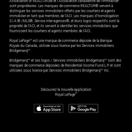
Association of REALTORS® et l'Association canadienne de l’immobilier
sont propriétaires. Les marques de commerce REALTOR® servent à
distinguer les services immobiliers offerts par les courtiers et agents
immobilier en tant que membres de l'ACI. Les marques d'homologation
S.I.A.® /MLS®, Service inter-agences®, et leurs logos respectifs sont la
propriété de l'ACI, et ils servent à identifier les services immobiliers que
fournissent les courtiers et agents membres de l'ACI.
Royal LePage
MD
est une marque de commerce déposée de la Banque
Royale du Canada, utilisée sous licence par les Services immobiliers
Bridgemarq
MD
.
Bridgemarq
MD
et ses logos / Services immobiliers Bridgemarq
MD
sont des
marques de commerce déposées de Residential Income Fund L.P. et sont
utilisées sous licence par Services immobiliers Bridgemarq
MD
Inc.
Découvrez la nouvelle application
MD
Royal LePage