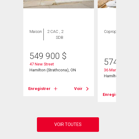
Maison
2 CAC , 2
Copropriété
2
SDB
CAC ,
1 SDB
549 900
$
574 900
47 New Street
Hamilton (Strathcona), ON
36 Margaret Street 
Hamilton, ON
Enregistrer
Voir
Voir
Enregistrer