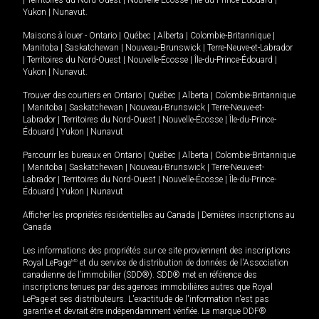
|
Territoires du Nord-Ouest
|
Nouvelle-Écosse
|
Île-du-Prince-Édouard
|
Yukon
|
Nunavut
.
Maisons à louer -
Ontario
|
Québec
|
Alberta
|
Colombie-Britannique
|
Manitoba
|
Saskatchewan
|
Nouveau-Brunswick
|
Terre-Neuve-et-Labrador
|
Territoires du Nord-Ouest
|
Nouvelle-Écosse
|
Île-du-Prince-Édouard
|
Yukon
|
Nunavut
.
Trouver des courtiers en
Ontario
|
Québec
|
Alberta
|
Colombie-Britannique
|
Manitoba
|
Saskatchewan
|
Nouveau-Brunswick
|
Terre-Neuve-et-
Labrador
|
Territoires du Nord-Ouest
|
Nouvelle-Écosse
|
Île-du-Prince-
Édouard
|
Yukon
|
Nunavut
Parcourir les bureaux en
Ontario
|
Québec
|
Alberta
|
Colombie-Britannique
|
Manitoba
|
Saskatchewan
|
Nouveau-Brunswick
|
Terre-Neuve-et-
Labrador
|
Territoires du Nord-Ouest
|
Nouvelle-Écosse
|
Île-du-Prince-
Édouard
|
Yukon
|
Nunavut
Afficher les propriétés résidentielles au Canada
|
Dernières inscriptions au
Canada
Les informations des propriétés sur ce site proviennent des inscriptions
Royal LePage
MD
et du service de distribution de données de l'Association
canadienne de l’immobilier (SDD®). SDD® met en référence des
inscriptions tenues par des agences immobilières autres que Royal
LePage et ses distributeurs. L'exactitude de l'information n'est pas
garantie et devrait être indépendamment vérifiée. La marque DDF®