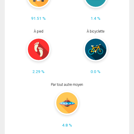
91.51 %
1.4 %
À pied
À bicyclette
2.29 %
0.0 %
Par tout autre moyen
4.8 %