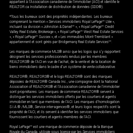
appartient à l'Association canadienne de l’immobilier (ACI) et identifie le
REALTOR.ca Installation de distribution de données (SDD®).
*Tous les bureaux sont des propriétés indépendantes. Les bureaux
comprenant la mention « Services immobiliers Royal LePage
MD
Ltée »,
incluant sa division « Johnston & Daniel
MD
», « Royal LePage
MD
Credit
Valley Real Estate, Brokerage », « Royal LePage
MD
West Real Estate Services
», « Royal LePage
MD
Sussex », et « Les immeubles Mont-Tremblant »
appartiennent et sont gérés par Bridgemarq Real Estate Services
MD
.
Les marques de commerce MLS® ainsi que les logos qui s'y rapportent
désignent les services professionnels rendus par les membres
REALTORS® de l'ACI en vue de l'achat, de la vente et de la location de
biens immobiliers dans le cadre d'un système de vente collaborative.
REALTOR®, REALTORS® et le logo REALTOR® sont des marques
déposées de REALTOR® Canada Inc., une compagnie dont la National
Association of REALTORS® et l'Association canadienne de l’immobilier
sont propriétaires. Les marques de commerce REALTOR® servent à
distinguer les services immobiliers offerts par les courtiers et agents
immobilier en tant que membres de l'ACI. Les marques d'homologation
S.I.A.® /MLS®, Service inter-agences®, et leurs logos respectifs sont la
propriété de l'ACI, et ils servent à identifier les services immobiliers que
fournissent les courtiers et agents membres de l'ACI.
Royal LePage
MD
est une marque de commerce déposée de la Banque
Royale du Canada, utilisée sous licence par les Services immobiliers