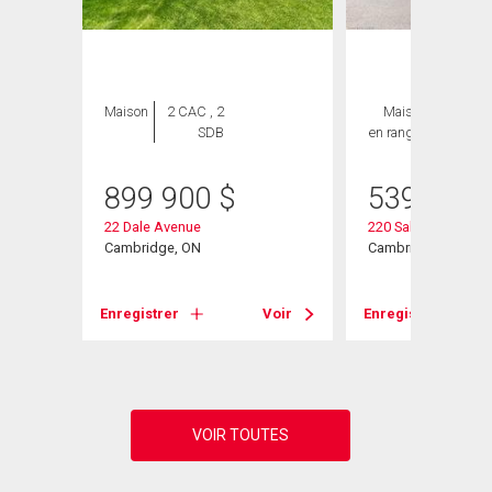
Maison
2 CAC , 2
Maison
3 CAC ,
SDB
en rangée
3 SDB
899 900
$
539 900
22 Dale Avenue
220 Salisbury Avenu
Cambridge, ON
Cambridge, ON
Voir
Enregistrer
Voir
Enregistrer