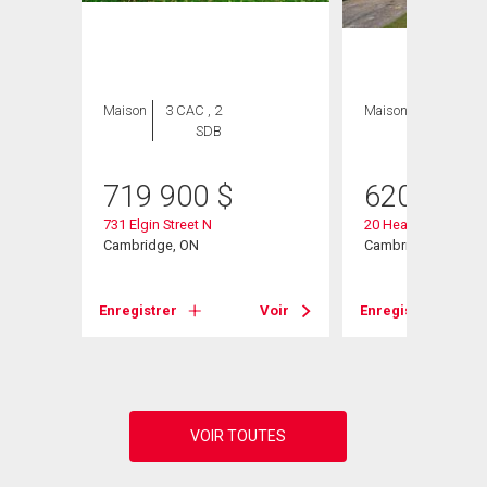
Maison
3 CAC , 2
Maison
3 CAC , 2
SDB
SDB
719 900
$
620 000
nue
731 Elgin Street N
20 Heathwood Cour
Cambridge, ON
Cambridge, ON
Voir
Enregistrer
Voir
Enregistrer