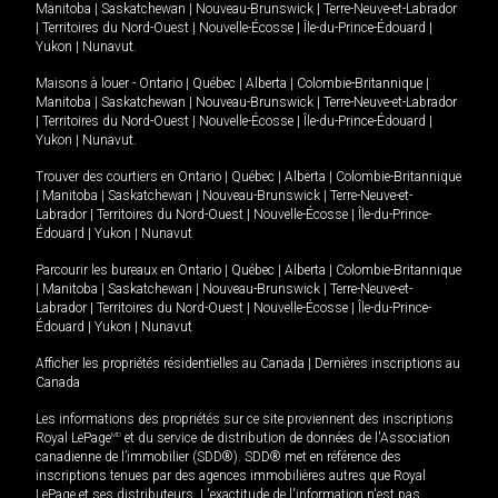
Manitoba
|
Saskatchewan
|
Nouveau-Brunswick
|
Terre-Neuve-et-Labrador
|
Territoires du Nord-Ouest
|
Nouvelle-Écosse
|
Île-du-Prince-Édouard
|
Yukon
|
Nunavut
.
Maisons à louer -
Ontario
|
Québec
|
Alberta
|
Colombie-Britannique
|
Manitoba
|
Saskatchewan
|
Nouveau-Brunswick
|
Terre-Neuve-et-Labrador
|
Territoires du Nord-Ouest
|
Nouvelle-Écosse
|
Île-du-Prince-Édouard
|
Yukon
|
Nunavut
.
Trouver des courtiers en
Ontario
|
Québec
|
Alberta
|
Colombie-Britannique
|
Manitoba
|
Saskatchewan
|
Nouveau-Brunswick
|
Terre-Neuve-et-
Labrador
|
Territoires du Nord-Ouest
|
Nouvelle-Écosse
|
Île-du-Prince-
Édouard
|
Yukon
|
Nunavut
Parcourir les bureaux en
Ontario
|
Québec
|
Alberta
|
Colombie-Britannique
|
Manitoba
|
Saskatchewan
|
Nouveau-Brunswick
|
Terre-Neuve-et-
Labrador
|
Territoires du Nord-Ouest
|
Nouvelle-Écosse
|
Île-du-Prince-
Édouard
|
Yukon
|
Nunavut
Afficher les propriétés résidentielles au Canada
|
Dernières inscriptions au
Canada
Les informations des propriétés sur ce site proviennent des inscriptions
Royal LePage
MD
et du service de distribution de données de l'Association
canadienne de l’immobilier (SDD®). SDD® met en référence des
inscriptions tenues par des agences immobilières autres que Royal
LePage et ses distributeurs. L'exactitude de l'information n'est pas