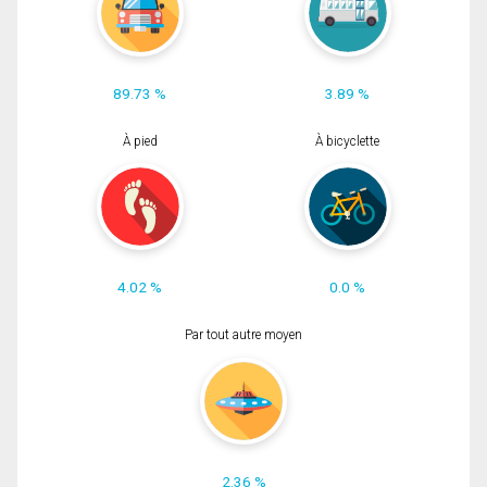
89.73 %
3.89 %
À pied
À bicyclette
4.02 %
0.0 %
Par tout autre moyen
2.36 %