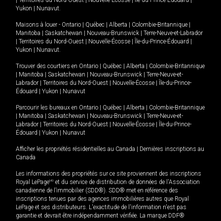
|
Territoires du Nord-Ouest
|
Nouvelle-Écosse
|
Île-du-Prince-Édouard
|
Yukon
|
Nunavut
.
Maisons à louer -
Ontario
|
Québec
|
Alberta
|
Colombie-Britannique
|
Manitoba
|
Saskatchewan
|
Nouveau-Brunswick
|
Terre-Neuve-et-Labrador
|
Territoires du Nord-Ouest
|
Nouvelle-Écosse
|
Île-du-Prince-Édouard
|
Yukon
|
Nunavut
.
Trouver des courtiers en
Ontario
|
Québec
|
Alberta
|
Colombie-Britannique
|
Manitoba
|
Saskatchewan
|
Nouveau-Brunswick
|
Terre-Neuve-et-
Labrador
|
Territoires du Nord-Ouest
|
Nouvelle-Écosse
|
Île-du-Prince-
Édouard
|
Yukon
|
Nunavut
Parcourir les bureaux en
Ontario
|
Québec
|
Alberta
|
Colombie-Britannique
|
Manitoba
|
Saskatchewan
|
Nouveau-Brunswick
|
Terre-Neuve-et-
Labrador
|
Territoires du Nord-Ouest
|
Nouvelle-Écosse
|
Île-du-Prince-
Édouard
|
Yukon
|
Nunavut
Afficher les propriétés résidentielles au Canada
|
Dernières inscriptions au
Canada
Les informations des propriétés sur ce site proviennent des inscriptions
Royal LePage
MD
et du service de distribution de données de l'Association
canadienne de l’immobilier (SDD®). SDD® met en référence des
inscriptions tenues par des agences immobilières autres que Royal
LePage et ses distributeurs. L'exactitude de l'information n'est pas
garantie et devrait être indépendamment vérifiée. La marque DDF®