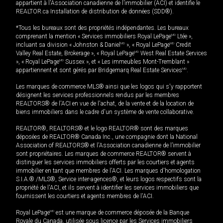
appartient à l'Association canadienne de l’immobilier (ACI) et identifie le
REALTOR.ca Installation de distribution de données (SDD®).
*Tous les bureaux sont des propriétés indépendantes. Les bureaux
comprenant la mention « Services immobiliers Royal LePage
MD
Ltée »,
incluant sa division « Johnston & Daniel
MD
», « Royal LePage
MD
Credit
Valley Real Estate, Brokerage », « Royal LePage
MD
West Real Estate Services
», « Royal LePage
MD
Sussex », et « Les immeubles Mont-Tremblant »
appartiennent et sont gérés par Bridgemarq Real Estate Services
MD
.
Les marques de commerce MLS® ainsi que les logos qui s'y rapportent
désignent les services professionnels rendus par les membres
REALTORS® de l'ACI en vue de l'achat, de la vente et de la location de
biens immobiliers dans le cadre d'un système de vente collaborative.
REALTOR®, REALTORS® et le logo REALTOR® sont des marques
déposées de REALTOR® Canada Inc., une compagnie dont la National
Association of REALTORS® et l'Association canadienne de l’immobilier
sont propriétaires. Les marques de commerce REALTOR® servent à
distinguer les services immobiliers offerts par les courtiers et agents
immobilier en tant que membres de l'ACI. Les marques d'homologation
S.I.A.® /MLS®, Service inter-agences®, et leurs logos respectifs sont la
propriété de l'ACI, et ils servent à identifier les services immobiliers que
fournissent les courtiers et agents membres de l'ACI.
Royal LePage
MD
est une marque de commerce déposée de la Banque
Royale du Canada, utilisée sous licence par les Services immobiliers