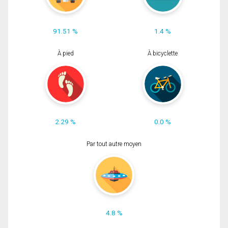
91.51 %
1.4 %
À pied
À bicyclette
2.29 %
0.0 %
Par tout autre moyen
4.8 %