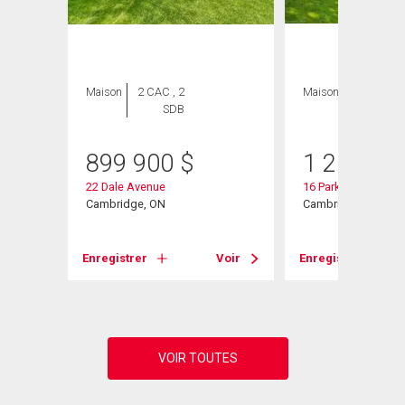
Maison
2 CAC , 2
Maison
3 CAC , 3
SDB
SDB
899 900
$
1 250 00
22 Dale Avenue
16 Parkwood Drive
Cambridge, ON
Cambridge, ON
Voir
Enregistrer
Voir
Enregistrer