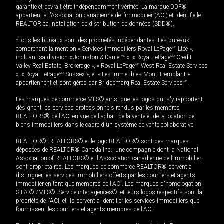
garantie et devrait être indépendamment vérifiée. La marque DDF®
appartient à l'Association canadienne de l’immobilier (ACI) et identifie le
REALTOR.ca Installation de distribution de données (SDD®).
*Tous les bureaux sont des propriétés indépendantes. Les bureaux
comprenant la mention « Services immobiliers Royal LePage
MD
Ltée »,
incluant sa division « Johnston & Daniel
MD
», « Royal LePage
MD
Credit
Valley Real Estate, Brokerage », « Royal LePage
MD
West Real Estate Services
», « Royal LePage
MD
Sussex », et « Les immeubles Mont-Tremblant »
appartiennent et sont gérés par Bridgemarq Real Estate Services
MD
.
Les marques de commerce MLS® ainsi que les logos qui s'y rapportent
désignent les services professionnels rendus par les membres
REALTORS® de l'ACI en vue de l'achat, de la vente et de la location de
biens immobiliers dans le cadre d'un système de vente collaborative.
REALTOR®, REALTORS® et le logo REALTOR® sont des marques
déposées de REALTOR® Canada Inc., une compagnie dont la National
Association of REALTORS® et l'Association canadienne de l’immobilier
sont propriétaires. Les marques de commerce REALTOR® servent à
distinguer les services immobiliers offerts par les courtiers et agents
immobilier en tant que membres de l'ACI. Les marques d'homologation
S.I.A.® /MLS®, Service inter-agences®, et leurs logos respectifs sont la
propriété de l'ACI, et ils servent à identifier les services immobiliers que
fournissent les courtiers et agents membres de l'ACI.