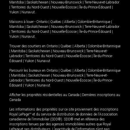
Manitoba
|
Saskatchewan
|
Nouveau-Brunswick
|
Terre-Neuve-et-Labrador
|
Territoires du Nord-Ouest
|
Nouvelle-Écosse
|
Île-du-Prince-Édouard
|
Yukon
|
Nunavut
.
Maisons à louer -
Ontario
|
Québec
|
Alberta
|
Colombie-Britannique
|
Manitoba
|
Saskatchewan
|
Nouveau-Brunswick
|
Terre-Neuve-et-Labrador
|
Territoires du Nord-Ouest
|
Nouvelle-Écosse
|
Île-du-Prince-Édouard
|
Yukon
|
Nunavut
.
Trouver des courtiers en
Ontario
|
Québec
|
Alberta
|
Colombie-Britannique
|
Manitoba
|
Saskatchewan
|
Nouveau-Brunswick
|
Terre-Neuve-et-
Labrador
|
Territoires du Nord-Ouest
|
Nouvelle-Écosse
|
Île-du-Prince-
Édouard
|
Yukon
|
Nunavut
Parcourir les bureaux en
Ontario
|
Québec
|
Alberta
|
Colombie-Britannique
|
Manitoba
|
Saskatchewan
|
Nouveau-Brunswick
|
Terre-Neuve-et-
Labrador
|
Territoires du Nord-Ouest
|
Nouvelle-Écosse
|
Île-du-Prince-
Édouard
|
Yukon
|
Nunavut
Afficher les propriétés résidentielles au Canada
|
Dernières inscriptions au
Canada
Les informations des propriétés sur ce site proviennent des inscriptions
Royal LePage
MD
et du service de distribution de données de l'Association
canadienne de l’immobilier (SDD®). SDD® met en référence des
inscriptions tenues par des agences immobilières autres que Royal
LePage et ses distributeurs. L'exactitude de l'information n'est pas