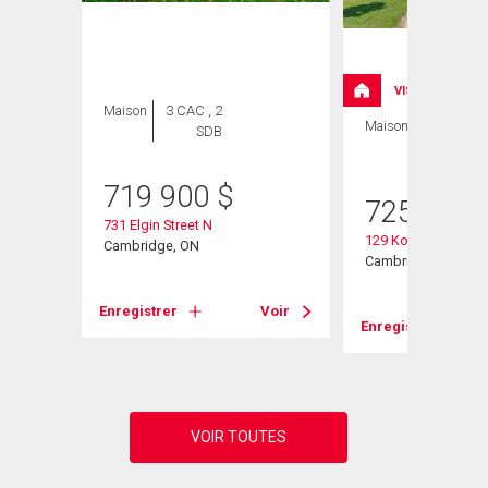
VISITE LIBRE
Maison
3 CAC , 2
Maison
3 CAC , 3
SDB
SDB
719 900
$
725 000
731 Elgin Street N
129 Kovac Road
Cambridge, ON
Cambridge, ON
Voir
Enregistrer
Voir
Enregistrer