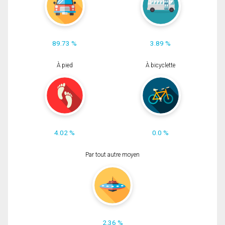
89.73 %
3.89 %
À pied
À bicyclette
4.02 %
0.0 %
Par tout autre moyen
2.36 %