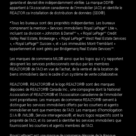
garantie et devrait être indépendamment vérifiée. La marque DDF®
appartient à l'Association canadienne de l’immobilier (ACI) et identifie le
REALTOR.ca Installation de distribution de données (SDD®).
*Tous les bureaux sont des propriétés indépendantes. Les bureaux
comprenant la mention « Services immobiliers Royal LePage
MD
Ltée »,
incluant sa division « Johnston & Daniel
MD
», « Royal LePage
MD
Credit
Valley Real Estate, Brokerage », « Royal LePage
MD
West Real Estate Services
», « Royal LePage
MD
Sussex », et « Les immeubles Mont-Tremblant »
appartiennent et sont gérés par Bridgemarq Real Estate Services
MD
.
Les marques de commerce MLS® ainsi que les logos qui s'y rapportent
désignent les services professionnels rendus par les membres
REALTORS® de l'ACI en vue de l'achat, de la vente et de la location de
biens immobiliers dans le cadre d'un système de vente collaborative.
REALTOR®, REALTORS® et le logo REALTOR® sont des marques
déposées de REALTOR® Canada Inc., une compagnie dont la National
Association of REALTORS® et l'Association canadienne de l’immobilier
sont propriétaires. Les marques de commerce REALTOR® servent à
distinguer les services immobiliers offerts par les courtiers et agents
immobilier en tant que membres de l'ACI. Les marques d'homologation
S.I.A.® /MLS®, Service inter-agences®, et leurs logos respectifs sont la
propriété de l'ACI, et ils servent à identifier les services immobiliers que
fournissent les courtiers et agents membres de l'ACI.
Royal LePage
MD
est une marque de commerce déposée de la Banque