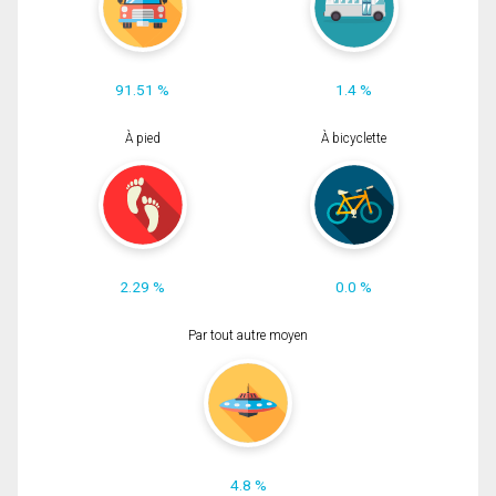
91.51 %
1.4 %
À pied
À bicyclette
2.29 %
0.0 %
Par tout autre moyen
4.8 %