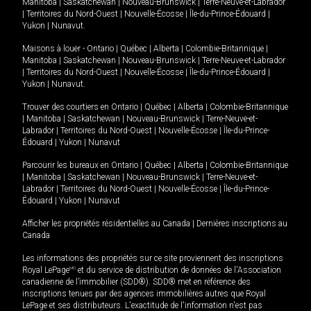
Manitoba
|
Saskatchewan
|
Nouveau-Brunswick
|
Terre-Neuve-et-Labrador
|
Territoires du Nord-Ouest
|
Nouvelle-Écosse
|
Île-du-Prince-Édouard
|
Yukon
|
Nunavut
.
Maisons à louer -
Ontario
|
Québec
|
Alberta
|
Colombie-Britannique
|
Manitoba
|
Saskatchewan
|
Nouveau-Brunswick
|
Terre-Neuve-et-Labrador
|
Territoires du Nord-Ouest
|
Nouvelle-Écosse
|
Île-du-Prince-Édouard
|
Yukon
|
Nunavut
.
Trouver des courtiers en
Ontario
|
Québec
|
Alberta
|
Colombie-Britannique
|
Manitoba
|
Saskatchewan
|
Nouveau-Brunswick
|
Terre-Neuve-et-
Labrador
|
Territoires du Nord-Ouest
|
Nouvelle-Écosse
|
Île-du-Prince-
Édouard
|
Yukon
|
Nunavut
Parcourir les bureaux en
Ontario
|
Québec
|
Alberta
|
Colombie-Britannique
|
Manitoba
|
Saskatchewan
|
Nouveau-Brunswick
|
Terre-Neuve-et-
Labrador
|
Territoires du Nord-Ouest
|
Nouvelle-Écosse
|
Île-du-Prince-
Édouard
|
Yukon
|
Nunavut
Afficher les propriétés résidentielles au Canada
|
Dernières inscriptions au
Canada
Les informations des propriétés sur ce site proviennent des inscriptions
Royal LePage
MD
et du service de distribution de données de l'Association
canadienne de l’immobilier (SDD®). SDD® met en référence des
inscriptions tenues par des agences immobilières autres que Royal
LePage et ses distributeurs. L'exactitude de l'information n'est pas