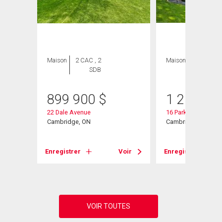
Maison
2 CAC , 2
Maison
3 CAC , 3
SDB
SDB
899 900
$
1 250 00
22 Dale Avenue
16 Parkwood Drive
Cambridge, ON
Cambridge, ON
Voir
Enregistrer
Voir
Enregistrer