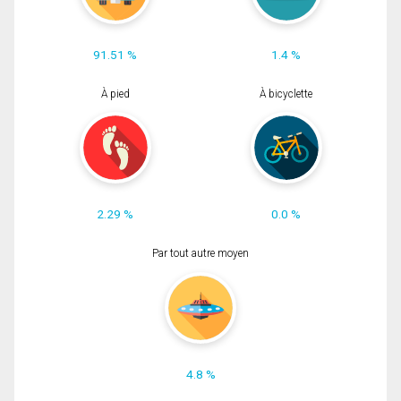
91.51 %
1.4 %
À pied
À bicyclette
2.29 %
0.0 %
Par tout autre moyen
4.8 %