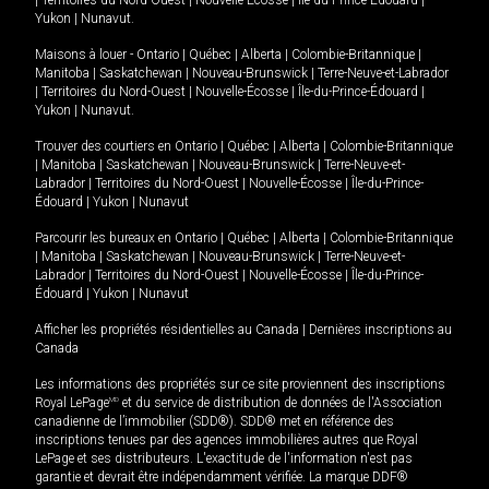
|
Territoires du Nord-Ouest
|
Nouvelle-Écosse
|
Île-du-Prince-Édouard
|
Yukon
|
Nunavut
.
Maisons à louer -
Ontario
|
Québec
|
Alberta
|
Colombie-Britannique
|
Manitoba
|
Saskatchewan
|
Nouveau-Brunswick
|
Terre-Neuve-et-Labrador
|
Territoires du Nord-Ouest
|
Nouvelle-Écosse
|
Île-du-Prince-Édouard
|
Yukon
|
Nunavut
.
Trouver des courtiers en
Ontario
|
Québec
|
Alberta
|
Colombie-Britannique
|
Manitoba
|
Saskatchewan
|
Nouveau-Brunswick
|
Terre-Neuve-et-
Labrador
|
Territoires du Nord-Ouest
|
Nouvelle-Écosse
|
Île-du-Prince-
Édouard
|
Yukon
|
Nunavut
Parcourir les bureaux en
Ontario
|
Québec
|
Alberta
|
Colombie-Britannique
|
Manitoba
|
Saskatchewan
|
Nouveau-Brunswick
|
Terre-Neuve-et-
Labrador
|
Territoires du Nord-Ouest
|
Nouvelle-Écosse
|
Île-du-Prince-
Édouard
|
Yukon
|
Nunavut
Afficher les propriétés résidentielles au Canada
|
Dernières inscriptions au
Canada
Les informations des propriétés sur ce site proviennent des inscriptions
Royal LePage
MD
et du service de distribution de données de l'Association
canadienne de l’immobilier (SDD®). SDD® met en référence des
inscriptions tenues par des agences immobilières autres que Royal
LePage et ses distributeurs. L'exactitude de l'information n'est pas
garantie et devrait être indépendamment vérifiée. La marque DDF®