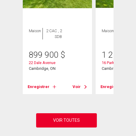
Maison
2 CAC , 2
Maison
3 CAC , 3
SDB
SDB
899 900
$
1 250 00
22 Dale Avenue
16 Parkwood Drive
Cambridge, ON
Cambridge, ON
Enregistrer
Voir
Enregistrer
Voir