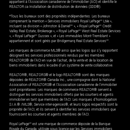
appartient à l'Association canadienne de l’immobilier (ACI) et identifie le
REALTOR.ca Installation de distribution de données (SDD®).
*Tous les bureaux sont des propriétés indépendantes. Les bureaux
comprenant la mention « Services immobiliers Royal LePage
MD
Ltée »,
incluant sa division « Johnston & Daniel
MD
», « Royal LePage
MD
Credit
Valley Real Estate, Brokerage », « Royal LePage
MD
West Real Estate Services
», « Royal LePage
MD
Sussex », et « Les immeubles Mont-Tremblant »
appartiennent et sont gérés par Bridgemarq Real Estate Services
MD
.
Les marques de commerce MLS® ainsi que les logos qui s'y rapportent
désignent les services professionnels rendus par les membres
REALTORS® de l'ACI en vue de l'achat, de la vente et de la location de
biens immobiliers dans le cadre d'un système de vente collaborative.
REALTOR®, REALTORS® et le logo REALTOR® sont des marques
déposées de REALTOR® Canada Inc., une compagnie dont la National
Association of REALTORS® et l'Association canadienne de l’immobilier
sont propriétaires. Les marques de commerce REALTOR® servent à
distinguer les services immobiliers offerts par les courtiers et agents
immobilier en tant que membres de l'ACI. Les marques d'homologation
S.I.A.® /MLS®, Service inter-agences®, et leurs logos respectifs sont la
propriété de l'ACI, et ils servent à identifier les services immobiliers que
fournissent les courtiers et agents membres de l'ACI.
Royal LePage
MD
est une marque de commerce déposée de la Banque
Royale du Canada, utilisée sous licence par les Services immobiliers