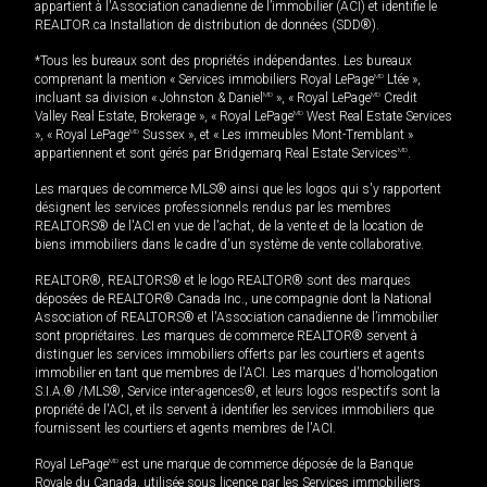
appartient à l'Association canadienne de l’immobilier (ACI) et identifie le
REALTOR.ca Installation de distribution de données (SDD®).
*Tous les bureaux sont des propriétés indépendantes. Les bureaux
comprenant la mention « Services immobiliers Royal LePage
MD
Ltée »,
incluant sa division « Johnston & Daniel
MD
», « Royal LePage
MD
Credit
Valley Real Estate, Brokerage », « Royal LePage
MD
West Real Estate Services
», « Royal LePage
MD
Sussex », et « Les immeubles Mont-Tremblant »
appartiennent et sont gérés par Bridgemarq Real Estate Services
MD
.
Les marques de commerce MLS® ainsi que les logos qui s'y rapportent
désignent les services professionnels rendus par les membres
REALTORS® de l'ACI en vue de l'achat, de la vente et de la location de
biens immobiliers dans le cadre d'un système de vente collaborative.
REALTOR®, REALTORS® et le logo REALTOR® sont des marques
déposées de REALTOR® Canada Inc., une compagnie dont la National
Association of REALTORS® et l'Association canadienne de l’immobilier
sont propriétaires. Les marques de commerce REALTOR® servent à
distinguer les services immobiliers offerts par les courtiers et agents
immobilier en tant que membres de l'ACI. Les marques d'homologation
S.I.A.® /MLS®, Service inter-agences®, et leurs logos respectifs sont la
propriété de l'ACI, et ils servent à identifier les services immobiliers que
fournissent les courtiers et agents membres de l'ACI.
Royal LePage
MD
est une marque de commerce déposée de la Banque
Royale du Canada, utilisée sous licence par les Services immobiliers