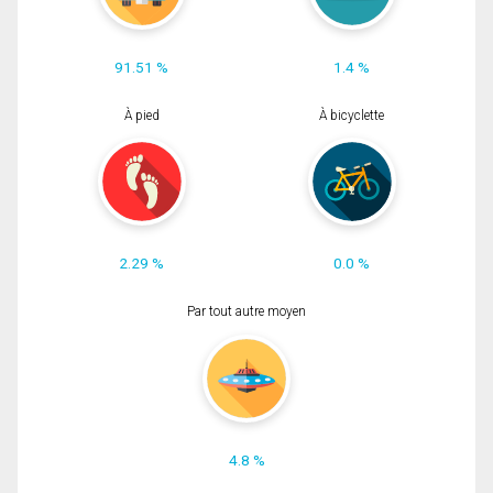
91.51 %
1.4 %
À pied
À bicyclette
2.29 %
0.0 %
Par tout autre moyen
4.8 %