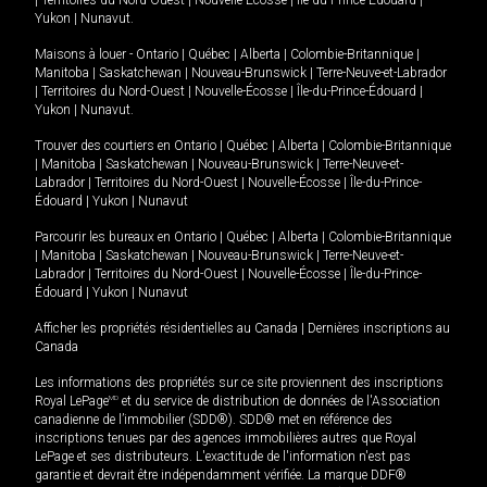
|
Territoires du Nord-Ouest
|
Nouvelle-Écosse
|
Île-du-Prince-Édouard
|
Yukon
|
Nunavut
.
Maisons à louer -
Ontario
|
Québec
|
Alberta
|
Colombie-Britannique
|
Manitoba
|
Saskatchewan
|
Nouveau-Brunswick
|
Terre-Neuve-et-Labrador
|
Territoires du Nord-Ouest
|
Nouvelle-Écosse
|
Île-du-Prince-Édouard
|
Yukon
|
Nunavut
.
Trouver des courtiers en
Ontario
|
Québec
|
Alberta
|
Colombie-Britannique
|
Manitoba
|
Saskatchewan
|
Nouveau-Brunswick
|
Terre-Neuve-et-
Labrador
|
Territoires du Nord-Ouest
|
Nouvelle-Écosse
|
Île-du-Prince-
Édouard
|
Yukon
|
Nunavut
Parcourir les bureaux en
Ontario
|
Québec
|
Alberta
|
Colombie-Britannique
|
Manitoba
|
Saskatchewan
|
Nouveau-Brunswick
|
Terre-Neuve-et-
Labrador
|
Territoires du Nord-Ouest
|
Nouvelle-Écosse
|
Île-du-Prince-
Édouard
|
Yukon
|
Nunavut
Afficher les propriétés résidentielles au Canada
|
Dernières inscriptions au
Canada
Les informations des propriétés sur ce site proviennent des inscriptions
Royal LePage
MD
et du service de distribution de données de l'Association
canadienne de l’immobilier (SDD®). SDD® met en référence des
inscriptions tenues par des agences immobilières autres que Royal
LePage et ses distributeurs. L'exactitude de l'information n'est pas
garantie et devrait être indépendamment vérifiée. La marque DDF®