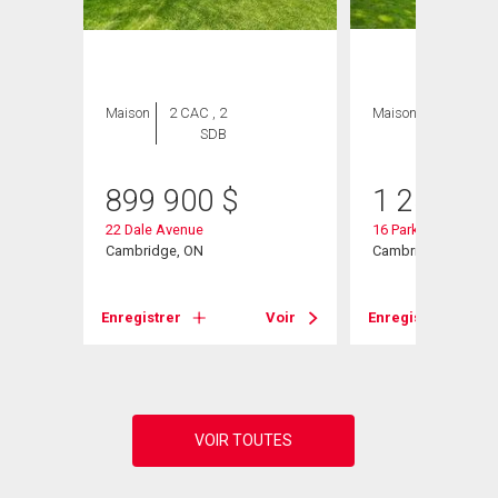
Maison
2 CAC , 2
Maison
3 CAC , 3
SDB
SDB
899 900
$
1 250 00
22 Dale Avenue
16 Parkwood Drive
Cambridge, ON
Cambridge, ON
Enregistrer
Voir
Enregistrer
Voir