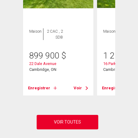
Maison
2 CAC , 2
Maison
3 CAC , 3
SDB
SDB
899 900
$
1 250 00
22 Dale Avenue
16 Parkwood Drive
Cambridge, ON
Cambridge, ON
Voir
Enregistrer
Voir
Enregistrer