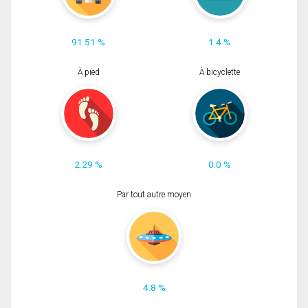
91.51 %
1.4 %
À pied
À bicyclette
2.29 %
0.0 %
Par tout autre moyen
4.8 %