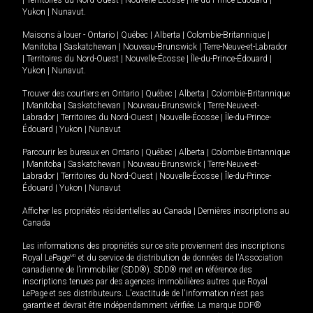
|
Territoires du Nord-Ouest
|
Nouvelle-Écosse
|
Île-du-Prince-Édouard
|
Yukon
|
Nunavut
.
Maisons à louer -
Ontario
|
Québec
|
Alberta
|
Colombie-Britannique
|
Manitoba
|
Saskatchewan
|
Nouveau-Brunswick
|
Terre-Neuve-et-Labrador
|
Territoires du Nord-Ouest
|
Nouvelle-Écosse
|
Île-du-Prince-Édouard
|
Yukon
|
Nunavut
.
Trouver des courtiers en
Ontario
|
Québec
|
Alberta
|
Colombie-Britannique
|
Manitoba
|
Saskatchewan
|
Nouveau-Brunswick
|
Terre-Neuve-et-
Labrador
|
Territoires du Nord-Ouest
|
Nouvelle-Écosse
|
Île-du-Prince-
Édouard
|
Yukon
|
Nunavut
Parcourir les bureaux en
Ontario
|
Québec
|
Alberta
|
Colombie-Britannique
|
Manitoba
|
Saskatchewan
|
Nouveau-Brunswick
|
Terre-Neuve-et-
Labrador
|
Territoires du Nord-Ouest
|
Nouvelle-Écosse
|
Île-du-Prince-
Édouard
|
Yukon
|
Nunavut
Afficher les propriétés résidentielles au Canada
|
Dernières inscriptions au
Canada
Les informations des propriétés sur ce site proviennent des inscriptions
Royal LePage
MD
et du service de distribution de données de l'Association
canadienne de l’immobilier (SDD®). SDD® met en référence des
inscriptions tenues par des agences immobilières autres que Royal
LePage et ses distributeurs. L'exactitude de l'information n'est pas
garantie et devrait être indépendamment vérifiée. La marque DDF®