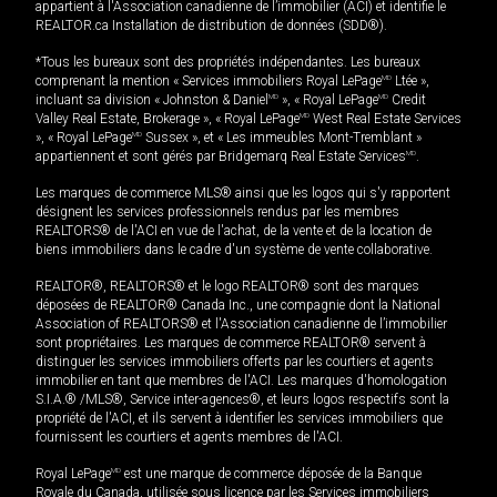
appartient à l'Association canadienne de l’immobilier (ACI) et identifie le
REALTOR.ca Installation de distribution de données (SDD®).
*Tous les bureaux sont des propriétés indépendantes. Les bureaux
comprenant la mention « Services immobiliers Royal LePage
MD
Ltée »,
incluant sa division « Johnston & Daniel
MD
», « Royal LePage
MD
Credit
Valley Real Estate, Brokerage », « Royal LePage
MD
West Real Estate Services
», « Royal LePage
MD
Sussex », et « Les immeubles Mont-Tremblant »
appartiennent et sont gérés par Bridgemarq Real Estate Services
MD
.
Les marques de commerce MLS® ainsi que les logos qui s'y rapportent
désignent les services professionnels rendus par les membres
REALTORS® de l'ACI en vue de l'achat, de la vente et de la location de
biens immobiliers dans le cadre d'un système de vente collaborative.
REALTOR®, REALTORS® et le logo REALTOR® sont des marques
déposées de REALTOR® Canada Inc., une compagnie dont la National
Association of REALTORS® et l'Association canadienne de l’immobilier
sont propriétaires. Les marques de commerce REALTOR® servent à
distinguer les services immobiliers offerts par les courtiers et agents
immobilier en tant que membres de l'ACI. Les marques d'homologation
S.I.A.® /MLS®, Service inter-agences®, et leurs logos respectifs sont la
propriété de l'ACI, et ils servent à identifier les services immobiliers que
fournissent les courtiers et agents membres de l'ACI.
Royal LePage
MD
est une marque de commerce déposée de la Banque
Royale du Canada, utilisée sous licence par les Services immobiliers