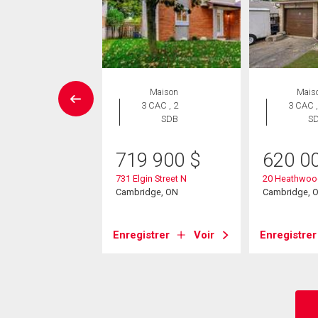
aison en
Maison
Mais
rangée
3 CAC , 2
3 CAC ,
 CAC , 2
SDB
S
SDB
719 900
$
620 0
9 900
$
731 Elgin Street N
20 Heathwoo
erwood Avenue
Cambridge, ON
Cambridge, 
1
dge, ON
Enregistrer
Voir
Enregistrer
strer
Voir