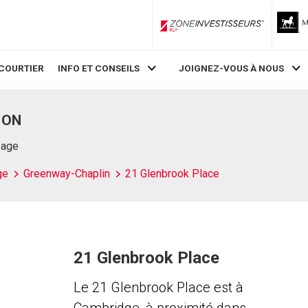
ZoneInvestisseurs RLP
COURTIER
INFO ET CONSEILS
JOIGNEZ-VOUS À NOUS
, ON
Page
ge
Greenway-Chaplin
21 Glenbrook Place
21 Glenbrook Place
Le 21 Glenbrook Place est à