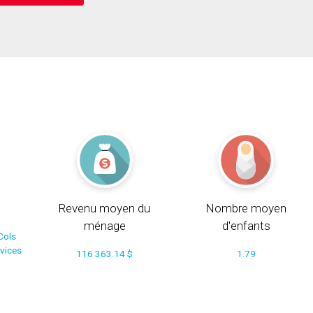
Revenu moyen du
Nombre moyen
ménage
d'enfants
Cols
rvices
116 363.14 $
1.79