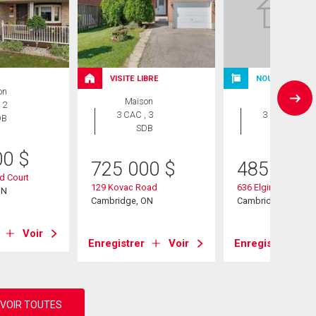
VISITE LIBRE
NOUVELLE INS
on
Maison
Maison
 2
3 CAC , 3
3 CAC , 2
DB
SDB
SDB
00
$
725 000
$
485 000
d Court
129 Kovac Road
636 Elgin Street N
ON
Cambridge, ON
Cambridge, ON
Voir
Enregistrer
Voir
Enregistrer