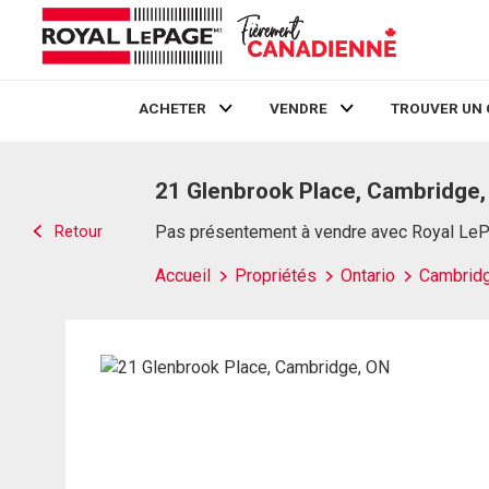
ACHETER
VENDRE
TROUVER UN 
Live
En Direct
21 Glenbrook Place, Cambridge
Retour
Pas présentement à vendre avec Royal Le
Accueil
Propriétés
Ontario
Cambrid