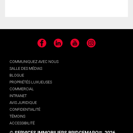
Facebook
LinkedIn
YouTube
Instagram
COMMUNIQUEZ AVEC NOUS
SALLE DES MÉDIAS
BLOGUE
PROPRIÉTÉS LUXUEUSES
COMMERCIAL
INTRANET
AVIS JURIDIQUE
CONFIDENTIALITÉ
TÉMOINS
ACCESSIBILITÉ
© SERVICES IMMOBILIERS BRIDGEMARQ
, 2026.
MD