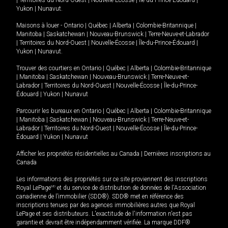
|
Territoires du Nord-Ouest
|
Nouvelle-Écosse
|
Île-du-Prince-Édouard
|
Yukon
|
Nunavut
.
Maisons à louer -
Ontario
|
Québec
|
Alberta
|
Colombie-Britannique
|
Manitoba
|
Saskatchewan
|
Nouveau-Brunswick
|
Terre-Neuve-et-Labrador
|
Territoires du Nord-Ouest
|
Nouvelle-Écosse
|
Île-du-Prince-Édouard
|
Yukon
|
Nunavut
.
Trouver des courtiers en
Ontario
|
Québec
|
Alberta
|
Colombie-Britannique
|
Manitoba
|
Saskatchewan
|
Nouveau-Brunswick
|
Terre-Neuve-et-
Labrador
|
Territoires du Nord-Ouest
|
Nouvelle-Écosse
|
Île-du-Prince-
Édouard
|
Yukon
|
Nunavut
Parcourir les bureaux en
Ontario
|
Québec
|
Alberta
|
Colombie-Britannique
|
Manitoba
|
Saskatchewan
|
Nouveau-Brunswick
|
Terre-Neuve-et-
Labrador
|
Territoires du Nord-Ouest
|
Nouvelle-Écosse
|
Île-du-Prince-
Édouard
|
Yukon
|
Nunavut
Afficher les propriétés résidentielles au Canada
|
Dernières inscriptions au
Canada
Les informations des propriétés sur ce site proviennent des inscriptions
Royal LePage
MD
et du service de distribution de données de l'Association
canadienne de l’immobilier (SDD®). SDD® met en référence des
inscriptions tenues par des agences immobilières autres que Royal
LePage et ses distributeurs. L'exactitude de l'information n'est pas
garantie et devrait être indépendamment vérifiée. La marque DDF®