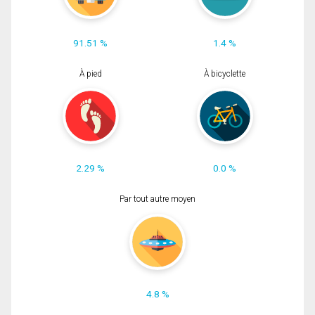
91.51 %
1.4 %
À pied
À bicyclette
2.29 %
0.0 %
Par tout autre moyen
4.8 %