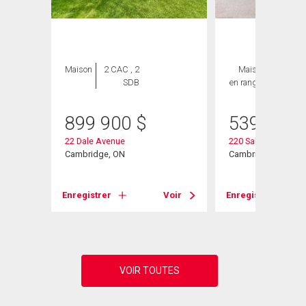
Maison
2 CAC , 2
Maison
3 CAC ,
SDB
en rangée
3 SDB
899 900
$
539 900
22 Dale Avenue
220 Salisbury Avenu
Cambridge, ON
Cambridge, ON
Voir
Enregistrer
Voir
Enregistrer