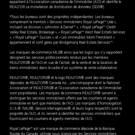
appartient à l'Association canadienne de l’immobilier (ACI) et identifie le
REALTOR.ca Installation de distribution de données (SDD®).
*Tous les bureaux sont des propriétés indépendantes. Les bureaux
comprenant la mention « Services immobiliers Royal LePage
MD
Ltée »,
incluant sa division « Johnston & Daniel
MD
», « Royal LePage
MD
Credit
Valley Real Estate, Brokerage », « Royal LePage
MD
West Real Estate Services
», « Royal LePage
MD
Sussex », et « Les immeubles Mont-Tremblant »
appartiennent et sont gérés par Bridgemarq Real Estate Services
MD
.
Les marques de commerce MLS® ainsi que les logos qui s'y rapportent
désignent les services professionnels rendus par les membres
REALTORS® de l'ACI en vue de l'achat, de la vente et de la location de
biens immobiliers dans le cadre d'un système de vente collaborative.
REALTOR®, REALTORS® et le logo REALTOR® sont des marques
déposées de REALTOR® Canada Inc., une compagnie dont la National
Association of REALTORS® et l'Association canadienne de l’immobilier
sont propriétaires. Les marques de commerce REALTOR® servent à
distinguer les services immobiliers offerts par les courtiers et agents
immobilier en tant que membres de l'ACI. Les marques d'homologation
S.I.A.® /MLS®, Service inter-agences®, et leurs logos respectifs sont la
propriété de l'ACI, et ils servent à identifier les services immobiliers que
fournissent les courtiers et agents membres de l'ACI.
Royal LePage
MD
est une marque de commerce déposée de la Banque
Royale du Canada, utilisée sous licence par les Services immobiliers