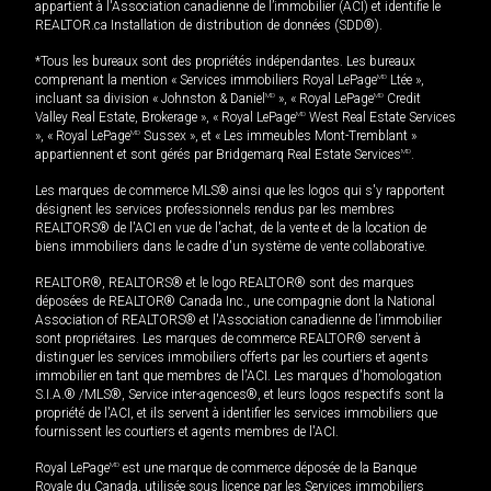
appartient à l'Association canadienne de l’immobilier (ACI) et identifie le
REALTOR.ca Installation de distribution de données (SDD®).
*Tous les bureaux sont des propriétés indépendantes. Les bureaux
comprenant la mention « Services immobiliers Royal LePage
MD
Ltée »,
incluant sa division « Johnston & Daniel
MD
», « Royal LePage
MD
Credit
Valley Real Estate, Brokerage », « Royal LePage
MD
West Real Estate Services
», « Royal LePage
MD
Sussex », et « Les immeubles Mont-Tremblant »
appartiennent et sont gérés par Bridgemarq Real Estate Services
MD
.
Les marques de commerce MLS® ainsi que les logos qui s'y rapportent
désignent les services professionnels rendus par les membres
REALTORS® de l'ACI en vue de l'achat, de la vente et de la location de
biens immobiliers dans le cadre d'un système de vente collaborative.
REALTOR®, REALTORS® et le logo REALTOR® sont des marques
déposées de REALTOR® Canada Inc., une compagnie dont la National
Association of REALTORS® et l'Association canadienne de l’immobilier
sont propriétaires. Les marques de commerce REALTOR® servent à
distinguer les services immobiliers offerts par les courtiers et agents
immobilier en tant que membres de l'ACI. Les marques d'homologation
S.I.A.® /MLS®, Service inter-agences®, et leurs logos respectifs sont la
propriété de l'ACI, et ils servent à identifier les services immobiliers que
fournissent les courtiers et agents membres de l'ACI.
Royal LePage
MD
est une marque de commerce déposée de la Banque
Royale du Canada, utilisée sous licence par les Services immobiliers