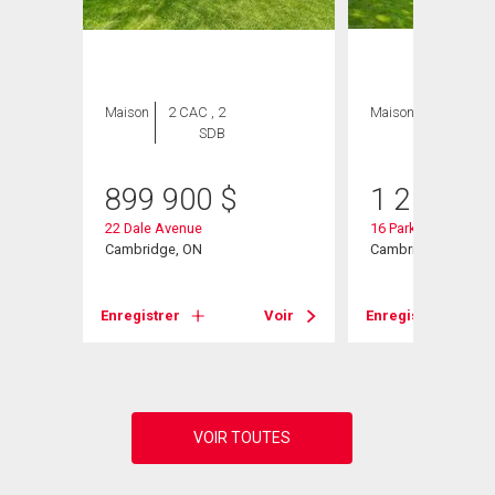
Maison
2 CAC , 2
Maison
3 CAC , 3
SDB
SDB
899 900
$
1 250 00
22 Dale Avenue
16 Parkwood Drive
Cambridge, ON
Cambridge, ON
Voir
Enregistrer
Voir
Enregistrer