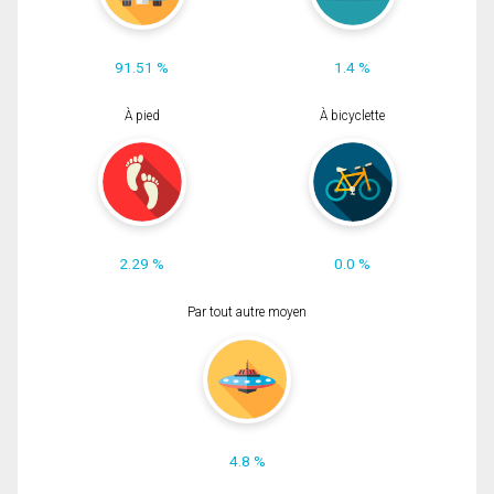
91.51 %
1.4 %
À pied
À bicyclette
2.29 %
0.0 %
Par tout autre moyen
4.8 %