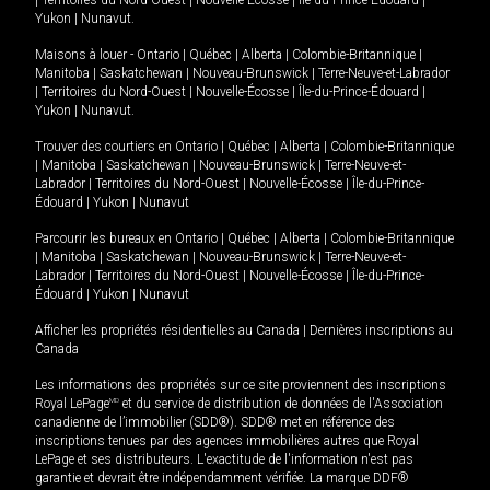
|
Territoires du Nord-Ouest
|
Nouvelle-Écosse
|
Île-du-Prince-Édouard
|
Yukon
|
Nunavut
.
Maisons à louer -
Ontario
|
Québec
|
Alberta
|
Colombie-Britannique
|
Manitoba
|
Saskatchewan
|
Nouveau-Brunswick
|
Terre-Neuve-et-Labrador
|
Territoires du Nord-Ouest
|
Nouvelle-Écosse
|
Île-du-Prince-Édouard
|
Yukon
|
Nunavut
.
Trouver des courtiers en
Ontario
|
Québec
|
Alberta
|
Colombie-Britannique
|
Manitoba
|
Saskatchewan
|
Nouveau-Brunswick
|
Terre-Neuve-et-
Labrador
|
Territoires du Nord-Ouest
|
Nouvelle-Écosse
|
Île-du-Prince-
Édouard
|
Yukon
|
Nunavut
Parcourir les bureaux en
Ontario
|
Québec
|
Alberta
|
Colombie-Britannique
|
Manitoba
|
Saskatchewan
|
Nouveau-Brunswick
|
Terre-Neuve-et-
Labrador
|
Territoires du Nord-Ouest
|
Nouvelle-Écosse
|
Île-du-Prince-
Édouard
|
Yukon
|
Nunavut
Afficher les propriétés résidentielles au Canada
|
Dernières inscriptions au
Canada
Les informations des propriétés sur ce site proviennent des inscriptions
Royal LePage
MD
et du service de distribution de données de l'Association
canadienne de l’immobilier (SDD®). SDD® met en référence des
inscriptions tenues par des agences immobilières autres que Royal
LePage et ses distributeurs. L'exactitude de l'information n'est pas
garantie et devrait être indépendamment vérifiée. La marque DDF®