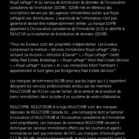
Royal LePage
MD
et du service de distribution de données de l'Association
canadienne de l’immobilier (SDD®). SDD® met en référence des
inscriptions tenues par des agences immobilières autres que Royal
LePage et ses distributeurs. L'exactitude de l'information n'est pas
garantie et devrait être indépendamment vérifiée. La marque DDF®
appartient à l'Association canadienne de l’immobilier (ACI) et identifie le
REALTOR.ca Installation de distribution de données (SDD®).
*Tous les bureaux sont des propriétés indépendantes. Les bureaux
comprenant la mention « Services immobiliers Royal LePage
MD
Ltée »,
incluant sa division « Johnston & Daniel
MD
», « Royal LePage
MD
Credit
Valley Real Estate, Brokerage », « Royal LePage
MD
West Real Estate Services
», « Royal LePage
MD
Sussex », et « Les immeubles Mont-Tremblant »
appartiennent et sont gérés par Bridgemarq Real Estate Services
MD
.
Les marques de commerce MLS® ainsi que les logos qui s'y rapportent
désignent les services professionnels rendus par les membres
REALTORS® de l'ACI en vue de l'achat, de la vente et de la location de
biens immobiliers dans le cadre d'un système de vente collaborative.
REALTOR®, REALTORS® et le logo REALTOR® sont des marques
déposées de REALTOR® Canada Inc., une compagnie dont la National
Association of REALTORS® et l'Association canadienne de l’immobilier
sont propriétaires. Les marques de commerce REALTOR® servent à
distinguer les services immobiliers offerts par les courtiers et agents
immobilier en tant que membres de l'ACI. Les marques d'homologation
S.I.A.® /MLS®, Service inter-agences®, et leurs logos respectifs sont la