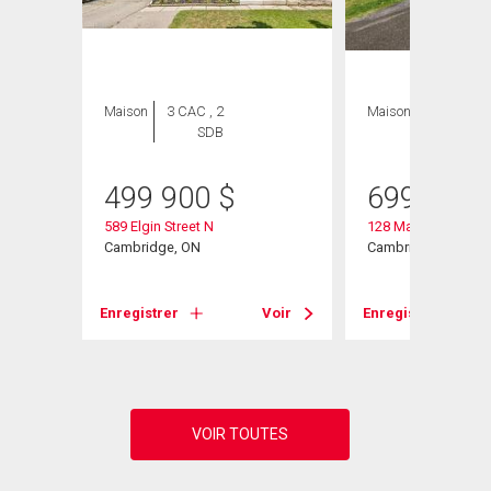
Maison
3 CAC , 2
Maison
4 CAC , 3
SDB
SDB
499 900
$
699 999
589 Elgin Street N
128 Macatee Place 
Cambridge, ON
Cambridge, ON
Voir
Enregistrer
Voir
Enregistrer