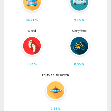
89.21 %
3.46 %
À pied
À bicyclette
4.84 %
0.05 %
Par tout autre moyen
2.44 %