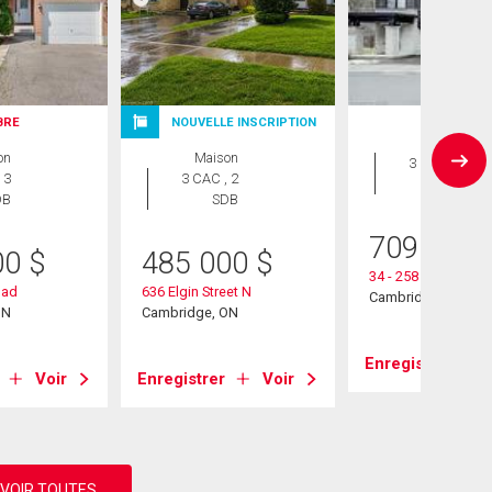
IBRE
NOUVELLE INSCRIPTION
Maison
on
Maison
3 CAC , 3
 3
3 CAC , 2
SDB
DB
SDB
709 000
00
$
485 000
$
34 - 258 Hespeler 
oad
636 Elgin Street N
Cambridge, ON
ON
Cambridge, ON
Enregistrer
Voir
Enregistrer
Voir