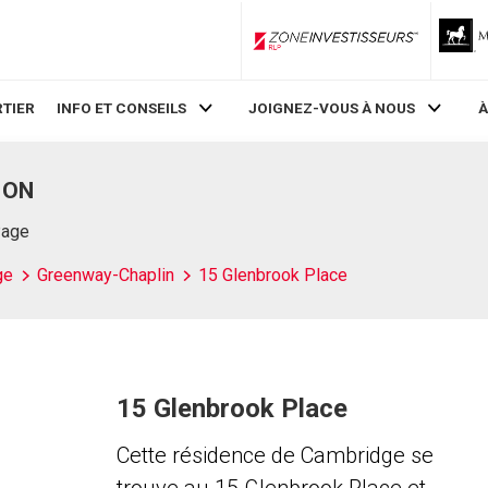
ZoneInvestisseurs RLP
TIER
INFO ET CONSEILS
JOIGNEZ-VOUS À NOUS
À
, ON
Page
ge
Greenway-Chaplin
15 Glenbrook Place
15 Glenbrook Place
Cette résidence de Cambridge se