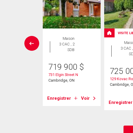
VISITE L
aison en
Maison
Mais
rangée
3 CAC , 2
3 CAC ,
 CAC , 2
SDB
S
SDB
719 900
$
9 900
$
725 0
731 Elgin Street N
erwood Avenue
129 Kovac R
Cambridge, ON
1
Cambridge, 
dge, ON
Enregistrer
Voir
Enregistrer
strer
Voir