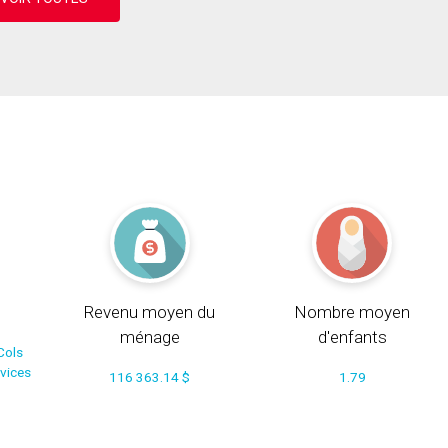
Revenu moyen du
Nombre moyen
ménage
d'enfants
Cols
rvices
116 363.14 $
1.79