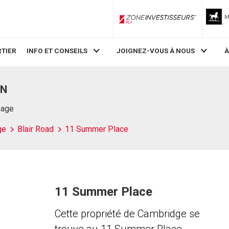
ZoneInvestisseurs RLP
TIER
INFO ET CONSEILS
JOIGNEZ-VOUS À NOUS
À
ON
Page
ge
Blair Road
11 Summer Place
11 Summer Place
Cette propriété de Cambridge se