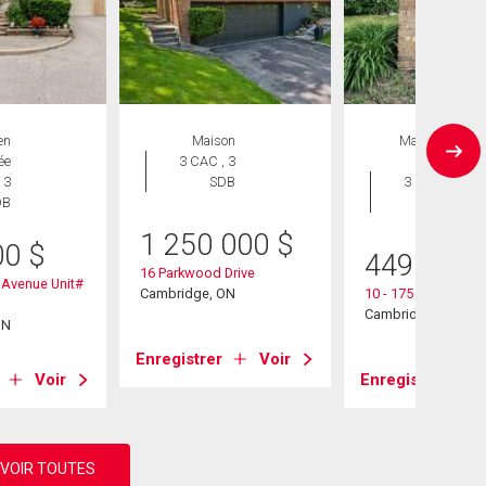
en
Maison
Maison en
ée
3 CAC , 3
rangée
 3
SDB
3 CAC , 2
DB
SDB
1 250 000
$
00
$
449 500
16 Parkwood Drive
 Avenue Unit#
Cambridge, ON
10 - 175 Cedar Stre
Cambridge, ON
ON
Enregistrer
Voir
Voir
Enregistrer