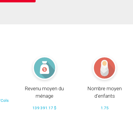
Revenu moyen du
Nombre moyen
ménage
d'enfants
/Cols
139 391.17 $
1.75