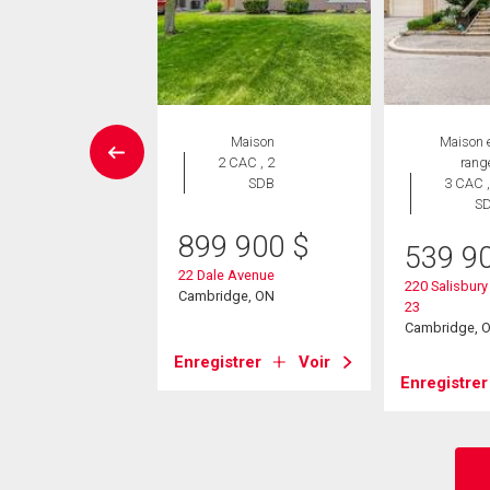
SITE LIBRE
Maison
Maison 
Maison
2 CAC , 2
rang
 CAC , 4
SDB
3 CAC ,
SDB
S
899 900
$
539 9
20 000
$
22 Dale Avenue
220 Salisbury
rwood Road
Cambridge, ON
23
dge, ON
Cambridge, 
Enregistrer
Voir
strer
Voir
Enregistrer