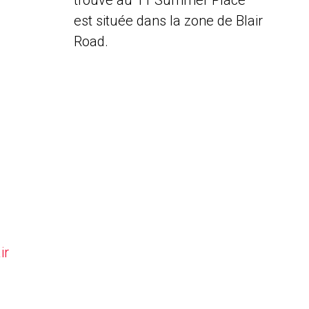
trouve au 11 Summer Place
est située dans la zone de Blair
Road.
ir