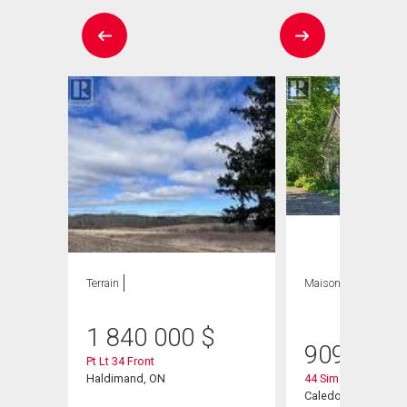
Terrain
Maison
4 CAC , 2
SDB
1 840 000
$
909 000
Pt Lt 34 Front
Haldimand, ON
44 Sims Lock Road
Caledonia, ON