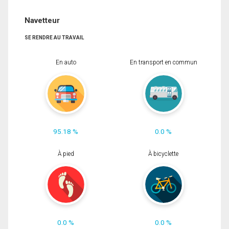
Navetteur
SE RENDRE AU TRAVAIL
En auto
En transport en commun
95.18 %
0.0 %
À pied
À bicyclette
0.0 %
0.0 %