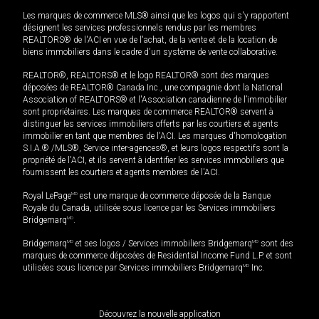
Les marques de commerce MLS® ainsi que les logos qui s'y rapportent
désignent les services professionnels rendus par les membres
REALTORS® de l'ACI en vue de l'achat, de la vente et de la location de
biens immobiliers dans le cadre d'un système de vente collaborative.
REALTOR®, REALTORS® et le logo REALTOR® sont des marques
déposées de REALTOR® Canada Inc., une compagnie dont la National
Association of REALTORS® et l'Association canadienne de l’immobilier
sont propriétaires. Les marques de commerce REALTOR® servent à
distinguer les services immobiliers offerts par les courtiers et agents
immobilier en tant que membres de l'ACI. Les marques d'homologation
S.I.A.® /MLS®, Service inter-agences®, et leurs logos respectifs sont la
propriété de l'ACI, et ils servent à identifier les services immobiliers que
fournissent les courtiers et agents membres de l'ACI.
Royal LePage
MD
est une marque de commerce déposée de la Banque
Royale du Canada, utilisée sous licence par les Services immobiliers
Bridgemarq
MD
.
Bridgemarq
MD
et ses logos / Services immobiliers Bridgemarq
MD
sont des
marques de commerce déposées de Residential Income Fund L.P. et sont
utilisées sous licence par Services immobiliers Bridgemarq
MD
Inc.
Découvrez la nouvelle application