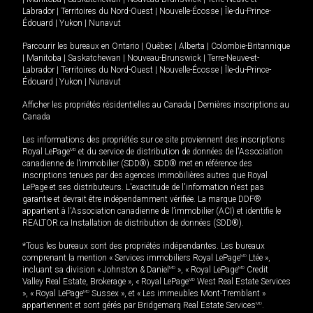
Labrador
|
Territoires du Nord-Ouest
|
Nouvelle-Écosse
|
Île-du-Prince-
Édouard
|
Yukon
|
Nunavut
Parcourir les bureaux en
Ontario
|
Québec
|
Alberta
|
Colombie-Britannique
|
Manitoba
|
Saskatchewan
|
Nouveau-Brunswick
|
Terre-Neuve-et-
Labrador
|
Territoires du Nord-Ouest
|
Nouvelle-Écosse
|
Île-du-Prince-
Édouard
|
Yukon
|
Nunavut
Afficher les propriétés résidentielles au Canada
|
Dernières inscriptions au
Canada
Les informations des propriétés sur ce site proviennent des inscriptions
Royal LePage
MD
et du service de distribution de données de l'Association
canadienne de l’immobilier (SDD®). SDD® met en référence des
inscriptions tenues par des agences immobilières autres que Royal
LePage et ses distributeurs. L'exactitude de l'information n'est pas
garantie et devrait être indépendamment vérifiée. La marque DDF®
appartient à l'Association canadienne de l’immobilier (ACI) et identifie le
REALTOR.ca Installation de distribution de données (SDD®).
*Tous les bureaux sont des propriétés indépendantes. Les bureaux
comprenant la mention « Services immobiliers Royal LePage
MD
Ltée »,
incluant sa division « Johnston & Daniel
MD
», « Royal LePage
MD
Credit
Valley Real Estate, Brokerage », « Royal LePage
MD
West Real Estate Services
», « Royal LePage
MD
Sussex », et « Les immeubles Mont-Tremblant »
appartiennent et sont gérés par Bridgemarq Real Estate Services
MD
.