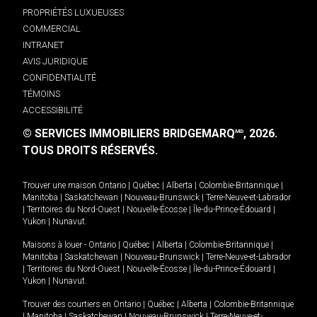
PROPRIÉTÉS LUXUEUSES
COMMERCIAL
INTRANET
AVIS JURIDIQUE
CONFIDENTIALITÉ
TÉMOINS
ACCESSIBILITÉ
© SERVICES IMMOBILIERS BRIDGEMARQ
, 2026.
MD
TOUS DROITS RÉSERVÉS.
Trouver une maison
Ontario
|
Québec
|
Alberta
|
Colombie-Britannique
|
Manitoba
|
Saskatchewan
|
Nouveau-Brunswick
|
Terre-Neuve-et-Labrador
|
Territoires du Nord-Ouest
|
Nouvelle-Écosse
|
Île-du-Prince-Édouard
|
Yukon
|
Nunavut
.
Maisons à louer -
Ontario
|
Québec
|
Alberta
|
Colombie-Britannique
|
Manitoba
|
Saskatchewan
|
Nouveau-Brunswick
|
Terre-Neuve-et-Labrador
|
Territoires du Nord-Ouest
|
Nouvelle-Écosse
|
Île-du-Prince-Édouard
|
Yukon
|
Nunavut
.
Trouver des courtiers en
Ontario
|
Québec
|
Alberta
|
Colombie-Britannique
|
Manitoba
|
Saskatchewan
|
Nouveau-Brunswick
|
Terre-Neuve-et-